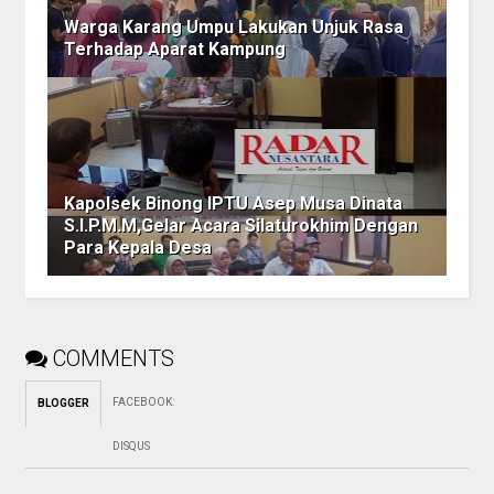
Warga Karang Umpu Lakukan Unjuk Rasa
Terhadap Aparat Kampung
Kapolsek Binong IPTU Asep Musa Dinata
S.I.P.M.M,Gelar Acara Silaturokhim Dengan
Para Kepala Desa
COMMENTS
FACEBOOK
:
BLOGGER
DISQUS