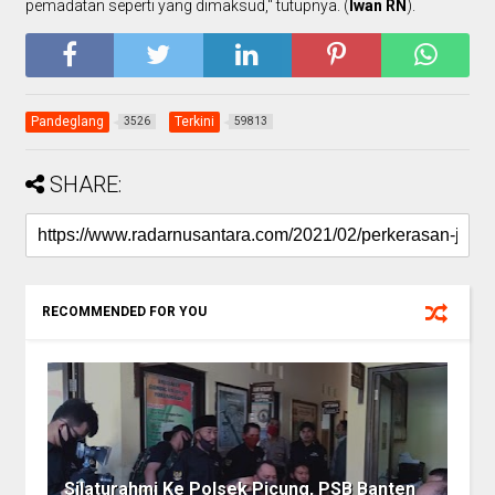
pemadatan seperti yang dimaksud," tutupnya. (
Iwan RN
).
Pandeglang
Terkini
3526
59813
SHARE:
RECOMMENDED FOR YOU
Silaturahmi Ke Polsek Picung, PSB Banten