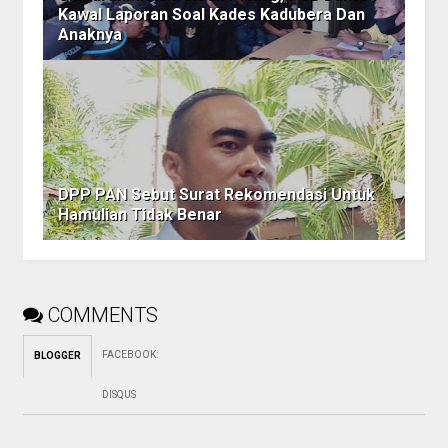
Kawal Laporan Soal Kades Kadubera Dan
Anaknya
DPP PAN Sebut Surat Rekomendasi Untuk
Hamulian Tidak Benar
COMMENTS
FACEBOOK
:
BLOGGER
DISQUS