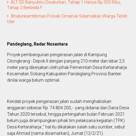
BLT DD Banyubiru Disalurkan, Tahap 1 Hanya Rp.300 Ribu,
Tahap 2 Berbeda !!
Bhabinkamtibmas Polsek Cimanuk Selamatkan Warga Terlilit
Ular
Pandeglang, Radar Nusantara
Proyek pembangunan pengerasan jalan di Kampung
Cilongkrang - Depok II dengan panjang 210 meter dan lebar 2,5
meter yang dikerjakan oleh pihak Pemerintah Desa Kertaraharja
Kecamatan Sobang Kabupaten Pandeglang Provinsi Banten
dinilai warga belum optimal.
Kendati proyek pengerasan jalan sudah menghabiskan
anggaran sebesar Rp. 74.804.200,- yang didanai dari Dana Desa
Tahun 2020 tersebut, hingga pertengahan bulan Februari 2021
belum juga dirampungkan pihak tim pelaksana kegiatan (TPK)
Desa Kertaraharja ," hal itu dikatakan salah satu sumber, sebut
saja Ahmad (nama disamarkan), Jumat (12/2/21).