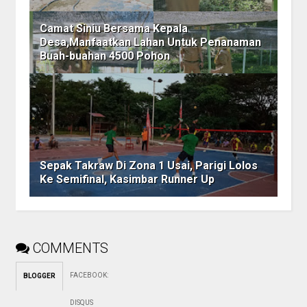
Camat Siniu Bersama Kepala
Desa,Manfaatkan Lahan Untuk Penanaman
Buah-buahan 4500 Pohon
Sepak Takraw Di Zona 1 Usai, Parigi Lolos
Ke Semifinal, Kasimbar Runner Up
COMMENTS
FACEBOOK
:
BLOGGER
DISQUS