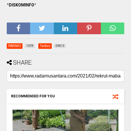
*
DISKOMINFO
*
PARIMO
Terkini
1078
59813
SHARE:
RECOMMENDED FOR YOU