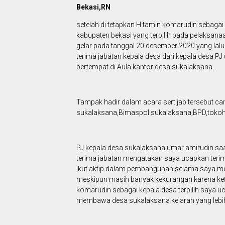
Bekasi,RN
setelah di tetapkan H tamin komarudin sebagai
kabupaten bekasi yang terpilih pada pelaksanaa
gelar pada tanggal 20 desember 2020 yang lal
terima jabatan kepala desa dari kepala desa 
bertempat di Aula kantor desa sukalaksana.
Tampak hadir dalam acara sertijab tersebut 
sukalaksana,Bimaspol sukalaksana,BPD,tokoh
PJ kepala desa sukalaksana umar amirudin saat
terima jabatan mengatakan saya ucapkan teri
ikut aktip dalam pembangunan selama saya m
meskipun masih banyak kekurangan karena ket
komarudin sebagai kepala desa terpilih saya 
membawa desa sukalaksana ke arah yang lebih 