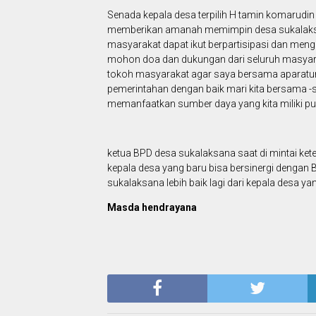
Senada kepala desa terpilih H tamin komarudi
memberikan amanah memimpin desa sukalaksa
masyarakat dapat ikut berpartisipasi dan me
mohon doa dan dukungan dari seluruh masyara
tokoh masyarakat agar saya bersama aparatur
pemerintahan dengan baik mari kita bersama 
memanfaatkan sumber daya yang kita miliki p
ketua BPD desa sukalaksana saat di mintai ke
kepala desa yang baru bisa bersinergi dengan
sukalaksana lebih baik lagi dari kepala desa y
Masda hendrayana