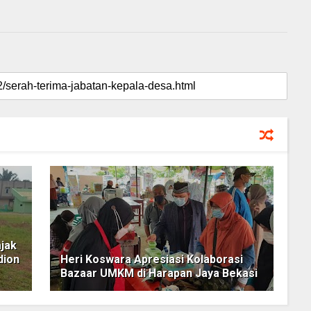
ajak
dion
Heri Koswara Apresiasi Kolaborasi
Bazaar UMKM di Harapan Jaya Bekasi