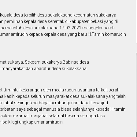
 kepala desa terpilih desa sukalaksana kecamatan sukakarya
n pemilihan kepala desa serentak di kabupaten bekasi yang di
u pemerintah desa sukalaksana 17-02-2021 menggelar serah
PJ umar amirudin kepada kepala desa yang baru H.Tamin komarudin
camat sukarya, Sekcam sukakarya,Babinsa desa
 masyarakat dan aparatur desa sukalaksana.
 di mintai keterangan oleh media radarnusantara terkait serah
ma kasih kepada seluruh masyarakat desa sukalaksana yang telah
enjabat sehingga berbagai pembangunan dapat terwujud
erbatan saya sebagai manusia biasa selanjutnya kepada H tamin
ucapkan selamat menjabat selamat bekerja semoga bisa
baik lagi ungkap umar amirudin.