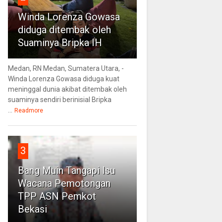
Winda Lorenza Gowasa
diduga ditembak oleh
Suaminya Bripka IH
Medan, RN Medan, Sumatera Utara, -
Winda Lorenza Gowasa diduga kuat
meninggal dunia akibat ditembak oleh
suaminya sendiri berinisial Bripka
...
Readmore
3
Bang Muin Tangapi Isu
Wacana Pemotongan
TPP ASN Pemkot
Bekasi