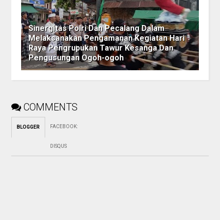
Sinergitas Polri Dan Pecalang Dalam
Melaksanakan Pengamanan Kegiatan Hari
Raya Pengrupukan Tawur Kesanga Dan
Pengusungan Ogoh-ogoh
COMMENTS
FACEBOOK
:
BLOGGER
DISQUS