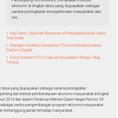
Pandeglang, RN BUMDes merupakan institusi
ekonomi di tingkat desa yang diupayakan sebagai
sarana peningkatan kesejahteraan masyarakat dan
me...
Hari Senin, Sejumlah Wartawan di Pandeglang Akan Jalani
Test Swab
Ditengah Pandemi, Kampanye Thoni-Imat Maksimalkan
Platform Digital
Sirine Disaster PLTU 2 Labuan Dinyalakan, Warga Tetap
Tenang
t desa yang diupayakan sebagai sarana peningkatan
penting dari bentuk pemberdayaan ekonomi masyarakat di tingkat
un 2014 dan dalam Peraturan Menteri Dalam Negeri Nomor 39
 sebagai sentra pengembangan program ekonomi masyarakat
an bertanggung jawab terhadap masyarakat.