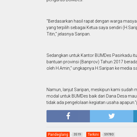
"Berdasarkan hasil rapat dengan warga masyar
yang terpilih sebagai Ketua saya sendiri (H.Sa
Titin," jelasnya Saripan.
Sedangkan untuk Kantor BUMDes Pasirkadu itu
bantuan provinsi (Banprov) Tahun 2017 berada
oleh H.Amin," ungkapnya H.Saripan ke media sa
Namun, lanjut Saripan, meskipun kami sudah me
modal untuk BUMDes baik dari Dana Desa maup
tidak ada pengelolaan kegiatan usaha apapun.
Pandeglang
Terkini
3519
59780