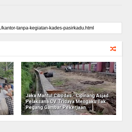
Jaka Mantul Cibodas - Cipinang Asjad .
Pelaksana CV. Tridaya Mengaku Tak
Pegang Gambar Pekerjaan