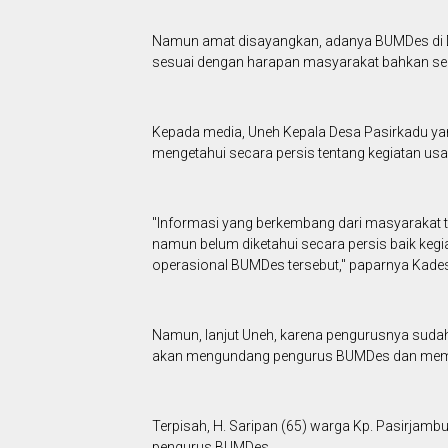
Namun amat disayangkan, adanya BUMDes di D
sesuai dengan harapan masyarakat bahkan se
Kepada media, Uneh Kepala Desa Pasirkadu yan
mengetahui secara persis tentang kegiatan u
"Informasi yang berkembang dari masyarakat t
namun belum diketahui secara persis baik ke
operasional BUMDes tersebut," paparnya Kades 
Namun, lanjut Uneh, karena pengurusnya suda
akan mengundang pengurus BUMDes dan memin
Terpisah, H. Saripan (65) warga Kp. Pasirja
pengurus BUMDes.