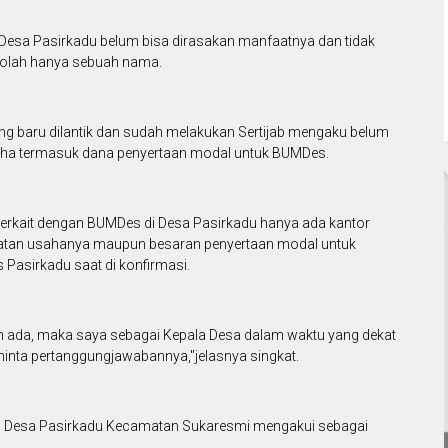
esa Pasirkadu belum bisa dirasakan manfaatnya dan tidak
olah hanya sebuah nama.
g baru dilantik dan sudah melakukan Sertijab mengaku belum
saha termasuk dana penyertaan modal untuk BUMDes.
erkait dengan BUMDes di Desa Pasirkadu hanya ada kantor
giatan usahanya maupun besaran penyertaan modal untuk
Pasirkadu saat di konfirmasi.
h ada, maka saya sebagai Kepala Desa dalam waktu yang dekat
ta pertanggungjawabannya,"jelasnya singkat.
mbu Desa Pasirkadu Kecamatan Sukaresmi mengakui sebagai