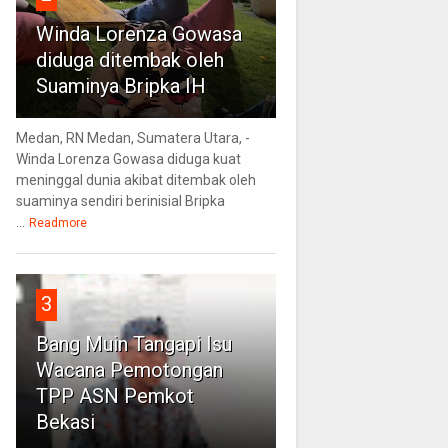
Winda Lorenza Gowasa
diduga ditembak oleh
Suaminya Bripka IH
Medan, RN Medan, Sumatera Utara, -
Winda Lorenza Gowasa diduga kuat
meninggal dunia akibat ditembak oleh
suaminya sendiri berinisial Bripka
...
Readmore
3
Bang Muin Tangapi Isu
Wacana Pemotongan
TPP ASN Pemkot
Bekasi