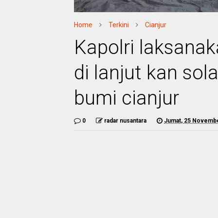
Home
Terkini
Cianjur
Kapolri laksanak
di lanjut kan sol
bumi cianjur
0
radar nusantara
Jumat, 25 Novemb