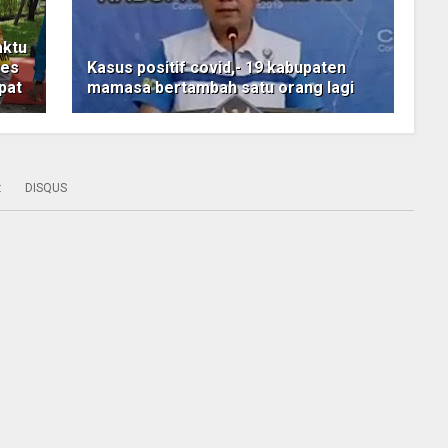
aktu
res
Kasus positif covid,- 19 kabupaten
pat
mamasa bertambah satu orang lagi
:
DISQUS