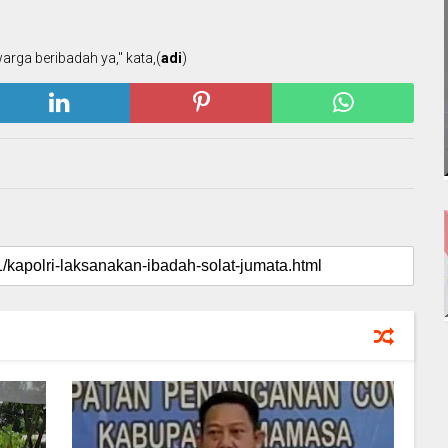
warga beribadah ya," kata,(
adi
)