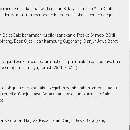
etyo mengemukakan bahwa kegiatan Salat Jumat dan Salat Gaib
n dan warga untuk beribadah bersama di lokasi gempa Cianjur.
 Salat Gaib berjamaah itu dilaksanakan di Posko Brimob IBC di
r pinang, Desa Cijedil, dan Kampung Cugenang, Cianjur Jawa Barat.
 agar diberikan kesabaran saat ditimpa musibah dan supaya hati
am keterangan resminya, Jumat (25/11/2022).
imob Polri juga melaksanakan kegiatan pembersihan tempat ibadah
 bumi di Cianjur Jawa Barat agar bisa digunakan untuk Salat
ga.
na, Kelurahan Nagrak, Kecamatan Cianjur Jawa Barat yang