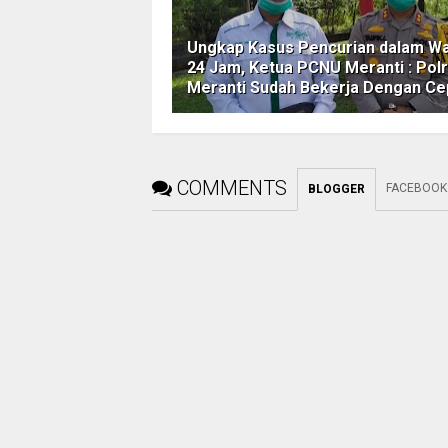
Ungkap Kasus Pencurian dalam W
24 Jam, Ketua PCNU Meranti : Pol
Meranti Sudah Bekerja Dengan Ce
COMMENTS
FACEBOOK
BLOGGER