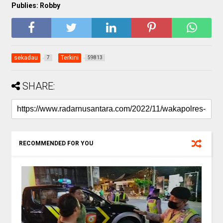
Publies: Robby
sekadau
Terkini
7
59813
SHARE:
RECOMMENDED FOR YOU