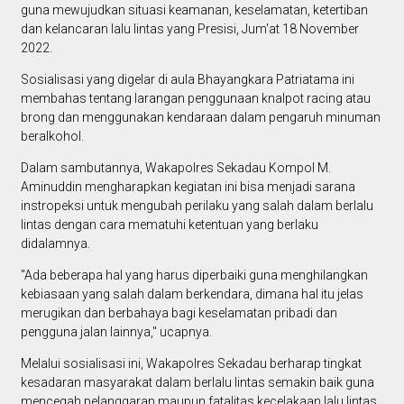
guna mewujudkan situasi keamanan, keselamatan, ketertiban
dan kelancaran lalu lintas yang Presisi, Jum'at 18 November
2022.
Sosialisasi yang digelar di aula Bhayangkara Patriatama ini
membahas tentang larangan penggunaan knalpot racing atau
brong dan menggunakan kendaraan dalam pengaruh minuman
beralkohol.
Dalam sambutannya, Wakapolres Sekadau Kompol M.
Aminuddin mengharapkan kegiatan ini bisa menjadi sarana
instropeksi untuk mengubah perilaku yang salah dalam berlalu
lintas dengan cara mematuhi ketentuan yang berlaku
didalamnya.
"Ada beberapa hal yang harus diperbaiki guna menghilangkan
kebiasaan yang salah dalam berkendara, dimana hal itu jelas
merugikan dan berbahaya bagi keselamatan pribadi dan
pengguna jalan lainnya," ucapnya.
Melalui sosialisasi ini, Wakapolres Sekadau berharap tingkat
kesadaran masyarakat dalam berlalu lintas semakin baik guna
mencegah pelanggaran maupun fatalitas kecelakaan lalu lintas.