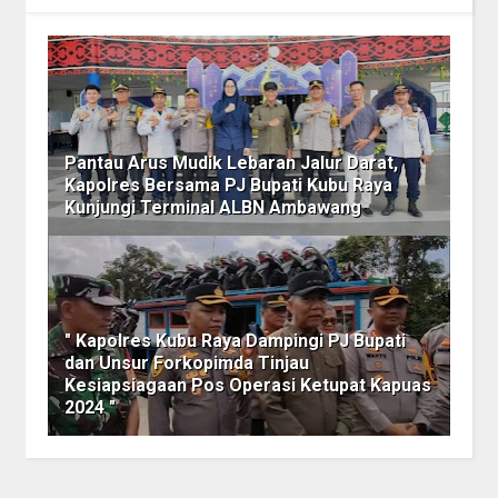
Pantau Arus Mudik Lebaran Jalur Darat,
Kapolres Bersama PJ Bupati Kubu Raya
Kunjungi Terminal ALBN Ambawang
" Kapolres Kubu Raya Dampingi PJ Bupati
dan Unsur Forkopimda Tinjau
Kesiapsiagaan Pos Operasi Ketupat Kapuas
2024 "