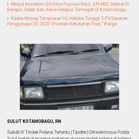
Mesjid Assobirin LDII Desa Poyowa Kecil, JLN AKD, Selesai Di
Bangun, Salah Satu Aikon Religius Termegah Di Kotamobagu
Kades Moyag Tampowan' Hi, Halidun Tunggil, S,Pd Sasaran
Penggunaan DD 2020" Prioritas Kebutuhan Fisik," Warga
SULUT KOTAMOBAGU, RN
Subdit IV Tindak Pidana Tertentu (Tipidter) Ditreskrimsus Polda
Sulut melakukan pengungkapan dugaan tindak pidana di bidang