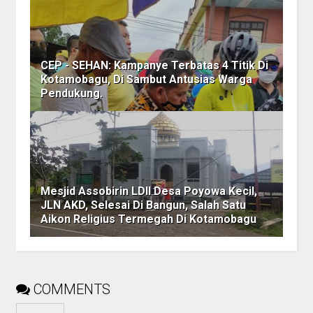
CEP - SEHAN: Kampanye Terbatas 4 Titik Di
Kotamobagu, Di Sambut Antusias Warga
Pendukung.
Mesjid Assobirin LDII Desa Poyowa Kecil,
JLN AKD, Selesai Di Bangun, Salah Satu
Aikon Religius Termegah Di Kotamobagu
COMMENTS