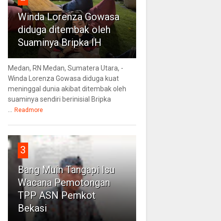
Winda Lorenza Gowasa
diduga ditembak oleh
Suaminya Bripka IH
Medan, RN Medan, Sumatera Utara, -
Winda Lorenza Gowasa diduga kuat
meninggal dunia akibat ditembak oleh
suaminya sendiri berinisial Bripka
...
Readmore
3
Bang Muin Tangapi Isu
Wacana Pemotongan
TPP ASN Pemkot
Bekasi