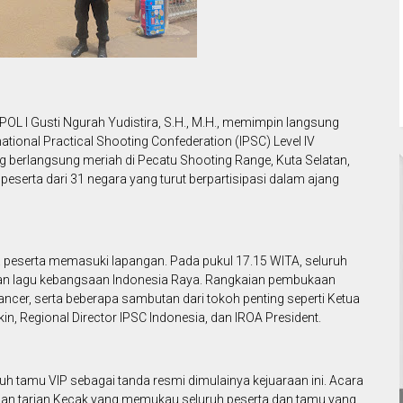
OL I Gusti Ngurah Yudistira, S.H., M.H., memimpin langsung
ional Practical Shooting Confederation (IPSC) Level IV
 berlangsung meriah di Pecatu Shooting Range, Kuta Selatan,
h peserta dari 31 negara yang turut berpartisipasi dalam ajang
a peserta memasuki lapangan. Pada pukul 17.15 WITA, seluruh
an lagu kebangsaan Indonesia Raya. Rangkaian pembukaan
ancer, serta beberapa sambutan dari tokoh penting seperti Ketua
n, Regional Director IPSC Indonesia, dan IROA President.
uh tamu VIP sebagai tanda resmi dimulainya kejuaraan ini. Acara
an tarian Kecak yang memukau seluruh peserta dan tamu yang