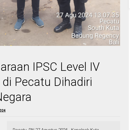
raan IPSC Level IV
 di Pecatu Dihadiri
Negara
2024