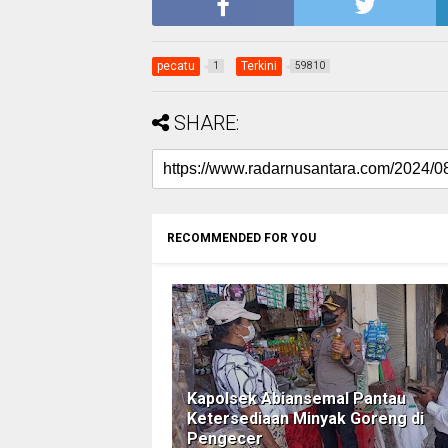
pecatu
Terkini
1
59810
SHARE:
RECOMMENDED FOR YOU
Kapolsek Abiansemal Pantau
Ketersediaan Minyak Goreng di
Pengecer