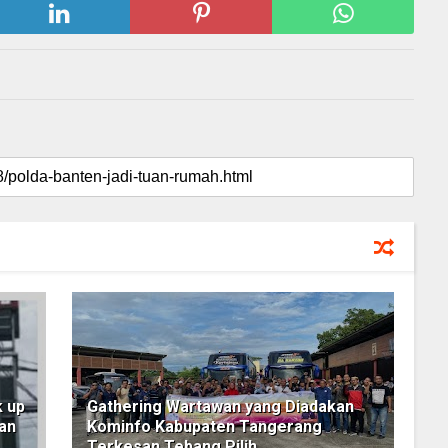
 up
Gathering Wartawan yang Diadakan
an
Kominfo Kabupaten Tangerang
Terkesan Tebang Pilih