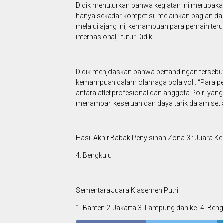
Didik menuturkan bahwa kegiatan ini merupaka
hanya sekadar kompetisi, melainkan bagian dar
melalui ajang ini, kemampuan para pemain terus
internasional,” tutur Didik.
Didik menjelaskan bahwa pertandingan tersebut d
kemampuan dalam olahraga bola voli. “Para p
antara atlet profesional dan anggota Polri ya
menambah keseruan dan daya tarik dalam setiap 
Hasil Akhir Babak Penyisihan Zona 3 : Juara K
4. Bengkulu
Sementara Juara Klasemen Putri
1. Banten 2. Jakarta 3. Lampung dan ke- 4. Bengk