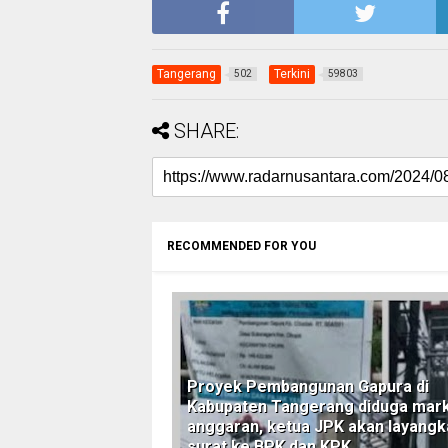
Tangerang
Terkini
502
59803
SHARE:
RECOMMENDED FOR YOU
Proyek Pembangunan Gapura di
Kabupaten Tangerang diduga mark
anggaran, ketua JPK akan layangk
surat ke BPK dan KPK