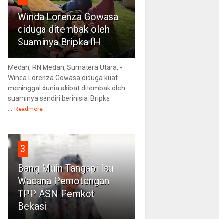
Winda Lorenza Gowasa
diduga ditembak oleh
Suaminya Bripka IH
Medan, RN Medan, Sumatera Utara, -
Winda Lorenza Gowasa diduga kuat
meninggal dunia akibat ditembak oleh
suaminya sendiri berinisial Bripka
...
Readmore
3
Bang Muin Tangapi Isu
Wacana Pemotongan
TPP ASN Pemkot
Bekasi