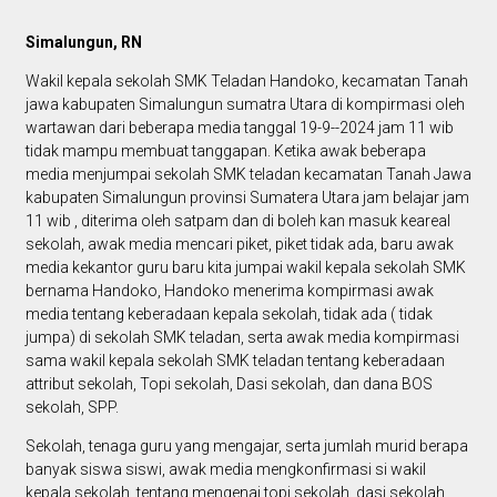
Simalungun, RN
Wakil kepala sekolah SMK Teladan Handoko, kecamatan Tanah
jawa kabupaten Simalungun sumatra Utara di kompirmasi oleh
wartawan dari beberapa media tanggal 19-9--2024 jam 11 wib
tidak mampu membuat tanggapan. Ketika awak beberapa
media menjumpai sekolah SMK teladan kecamatan Tanah Jawa
kabupaten Simalungun provinsi Sumatera Utara jam belajar jam
11 wib , diterima oleh satpam dan di boleh kan masuk keareal
sekolah, awak media mencari piket, piket tidak ada, baru awak
media kekantor guru baru kita jumpai wakil kepala sekolah SMK
bernama Handoko, Handoko menerima kompirmasi awak
media tentang keberadaan kepala sekolah, tidak ada ( tidak
jumpa) di sekolah SMK teladan, serta awak media kompirmasi
sama wakil kepala sekolah SMK teladan tentang keberadaan
attribut sekolah, Topi sekolah, Dasi sekolah, dan dana BOS
sekolah, SPP.
Sekolah, tenaga guru yang mengajar, serta jumlah murid berapa
banyak siswa siswi, awak media mengkonfirmasi si wakil
kepala sekolah, tentang mengenai topi sekolah, dasi sekolah