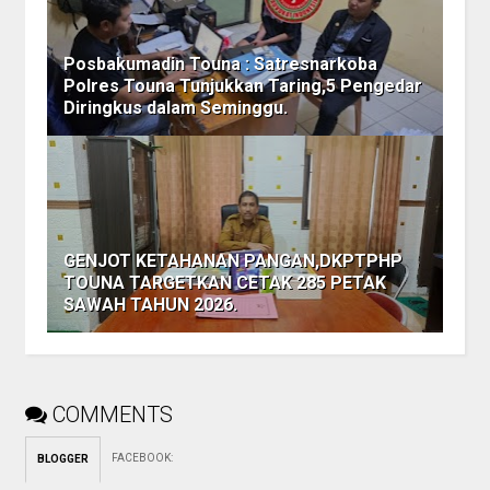
Posbakumadin Touna : Satresnarkoba
Polres Touna Tunjukkan Taring,5 Pengedar
Diringkus dalam Seminggu.
GENJOT KETAHANAN PANGAN,DKPTPHP
TOUNA TARGETKAN CETAK 285 PETAK
SAWAH TAHUN 2026.
COMMENTS
FACEBOOK
:
BLOGGER