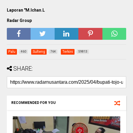
Laporan "M.Ichan.L
Radar Group
Palu
Sulteng
Terkini
460
764
59813
SHARE:
RECOMMENDED FOR YOU