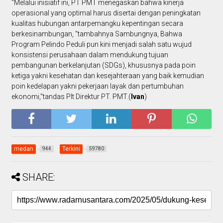
"Melalui inisiatif ini, PT PMT menegaskan bahwa kinerja
operasional yang optimal harus disertai dengan peningkatan
kualitas hubungan antarpemangku kepentingan secara
berkesinambungan, "tambahnya Sambungnya, Bahwa
Program Pelindo Peduli pun kini menjadi salah satu wujud
konsistensi perusahaan dalam mendukung tujuan
pembangunan berkelanjutan (SDGs), khususnya pada poin
ketiga yakni kesehatan dan kesejahteraan yang baik kemudian
poin kedelapan yakni pekerjaan layak dan pertumbuhan
ekonomi,"tandas Plt Direktur PT. PMT.(
Ivan
)
medan
Terkini
944
59780
SHARE: