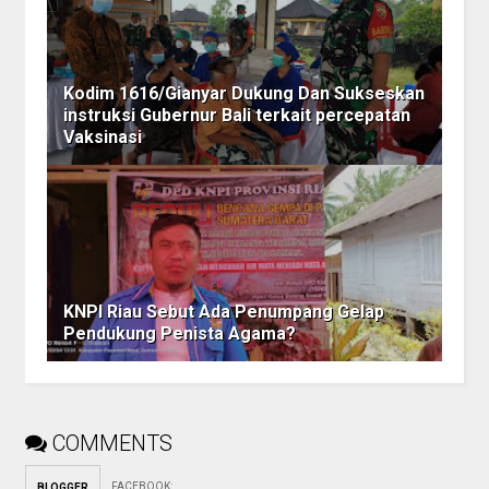
Kodim 1616/Gianyar Dukung Dan Sukseskan
instruksi Gubernur Bali terkait percepatan
Vaksinasi
KNPI Riau Sebut Ada Penumpang Gelap
Pendukung Penista Agama?
COMMENTS
FACEBOOK
:
BLOGGER