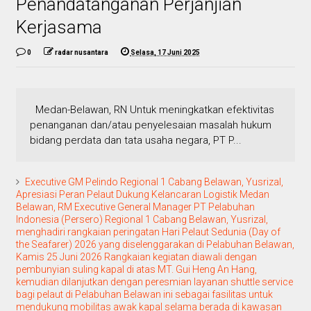
Penandatanganan Perjanjian
Kerjasama
0
radar nusantara
Selasa, 17 Juni 2025
Medan-Belawan, RN Untuk meningkatkan efektivitas
penanganan dan/atau penyelesaian masalah hukum
bidang perdata dan tata usaha negara, PT P...
Executive GM Pelindo Regional 1 Cabang Belawan, Yusrizal,
Apresiasi Peran Pelaut Dukung Kelancaran Logistik Medan
Belawan, RM Executive General Manager PT Pelabuhan
Indonesia (Persero) Regional 1 Cabang Belawan, Yusrizal,
menghadiri rangkaian peringatan Hari Pelaut Sedunia (Day of
the Seafarer) 2026 yang diselenggarakan di Pelabuhan Belawan,
Kamis 25 Juni 2026 Rangkaian kegiatan diawali dengan
pembunyian suling kapal di atas MT. Gui Heng An Hang,
kemudian dilanjutkan dengan peresmian layanan shuttle service
bagi pelaut di Pelabuhan Belawan ini sebagai fasilitas untuk
mendukung mobilitas awak kapal selama berada di kawasan