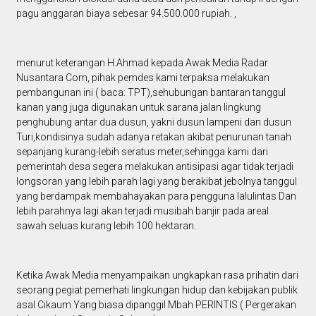
pagu anggaran biaya sebesar 94.500.000 rupiah. ,
menurut keterangan H.Ahmad kepada Awak Media Radar
Nusantara Com, pihak pemdes kami terpaksa melakukan
pembangunan ini ( baca: TPT),sehubungan bantaran tanggul
kanan yang juga digunakan untuk sarana jalan lingkung
penghubung antar dua dusun, yakni dusun lampeni dan dusun
Turi,kondisinya sudah adanya retakan akibat penurunan tanah
sepanjang kurang-lebih seratus meter,sehingga kami dari
pemerintah desa segera melakukan antisipasi agar tidak terjadi
longsoran yang lebih parah lagi yang berakibat jebolnya tanggul
yang berdampak membahayakan para pengguna lalulintas Dan
lebih parahnya lagi akan terjadi musibah banjir pada areal
sawah seluas kurang lebih 100 hektaran.
Ketika Awak Media menyampaikan ungkapkan rasa prihatin dari
seorang pegiat pemerhati lingkungan hidup dan kebijakan publik
asal Cikaum Yang biasa dipanggil Mbah PERINTIS ( Pergerakan