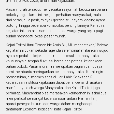
(Kamis, 21-08/2025) dihalaman kejaksaan.
Pasar murah tersebut menyediakan sejumlah kebutuhan bahan
pokok yang selama ini menjadi perhatian masyarakat, mulai
dari beras, gula pasir, minyak goreng, telur ayam, daging ayam
potong, hingga beberapa komoditas penting lainnya. Kehadiran
kegiatan ini sontak disambut antusias warga yang sejak pagi
sudah memadati lokasi pasar murah.
Kajari Tolitoli Ibnu Firman Ide Amin,SH, MH mengatakan," Bahwa
kegiatan ini bukan sekadar agenda seremonial, melainkan wujud
nyata kepedulian kejaksaan terhadap kesulitan masyarakat,
khususnya di tengah fluktuasi harga dan potensi kelangkaan
bahan pokok. Pasar murah ini merupakan bagian dari upaya
kami membantu meringankan beban masyarakat. Kami ingin
memastikan, di momen spesial Hari Lahir Kejaksaan RI,
keberadaan institusi kejaksaan dapat benar-benar dirasakan
manfaatnya oleh warga Masyarakat dan Kajari Tolitoli juga
berharap, Masyarakat bisa merasakan keringanan ini sekaligus
memperkuat semangat kebersamaan antara Pemerintah,
aparat penegak hukum dan warga dalam menghadapi
tantangan Ekonomi kedepan," kata Kajari Tolitoli.