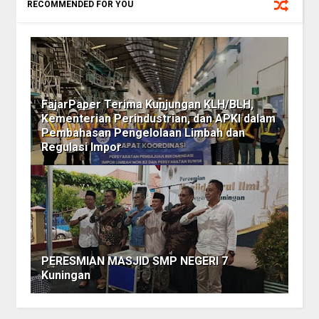
RECOMMENDED FOR YOU
FajarPaper Terima Kunjungan KLH/BLH,
Kementerian Perindustrian, dan APKI dalam
Pembahasan Pengelolaan Limbah dan
Regulasi Impor
PERESMIAN MASJID SMP NEGERI 7
Kuningan