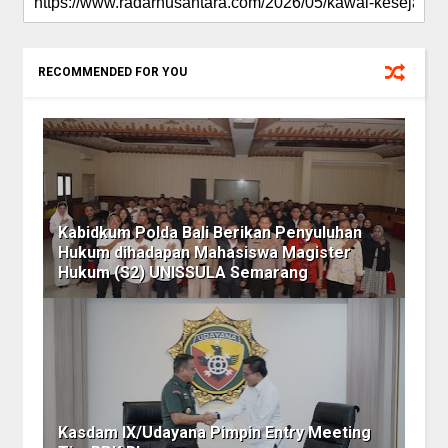
RECOMMENDED FOR YOU
Kabidkum Polda Bali Berikan Penyuluhan
Hukum dihadapan Mahasiswa Magister
Hukum (S2) UNISSULA Semarang
Kasdam IX/Udayana Pimpin Entry Meeting