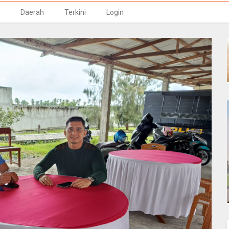
Daerah
Terkini
Login