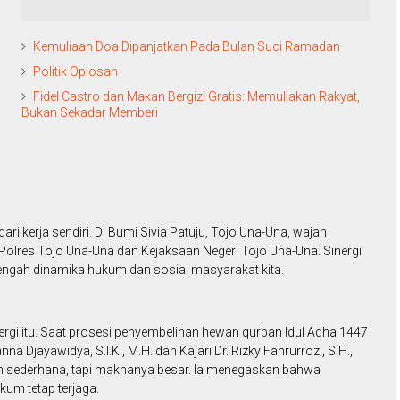
Kemuliaan Doa Dipanjatkan Pada Bulan Suci Ramadan
Politik Oplosan
Fidel Castro dan Makan Bergizi Gratis: Memuliakan Rakyat,
Bukan Sekadar Memberi
ri kerja sendiri. Di Bumi Sivia Patuju, Tojo Una-Una, wajah
 Polres Tojo Una-Una dan Kejaksaan Negeri Tojo Una-Una. Sinergi
tengah dinamika hukum dan sosial masyarakat kita.
nergi itu. Saat prosesi penyembelihan hewan qurban Idul Adha 1447
 Djayawidya, S.I.K., M.H. dan Kajari Dr. Rizky Fahrurrozi, S.H.,
n sederhana, tapi maknanya besar. Ia menegaskan bahwa
um tetap terjaga.