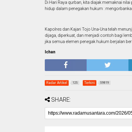
Di Hari Raya qurban, kita diajak memaknai ni
hidup dalam penegakan hukum : mengorbankan
Kapolres dan Kajari Tojo Una-Una telah menunjuk
dijaga, diperkuat, dan menjadi contoh bagi lemb
jika semua elemen penegak hukum berjalan be
Ichan
Radar Artikel
Terkini
125
59819
SHARE: