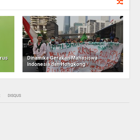
erus
Dinamika Gerakan Mahasiswa
Indonesia dan Hongkong
:
DISQUS