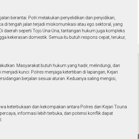
lan berantai. Polri melakukan penyelidikan dan penyidikan,
a di tengah jalan terjadi miskomunikasi atau ego sektoral, yang
 Di daerah seperti Tojo Una-Una, tantangan hukum juga kompleks
ingga kekerasan domestik. Semua itu butuh respons cepat, terukur,
akutkan. Masyarakat butuh hukum yang hadir, melindungi, dan
 menjadi kunci. Polres menjaga ketertiban di lapangan, Kejari
rsidangan berjalan sesuai aturan. Keduanya saling mengisi,
bahwa keterbukaan dan kekompakan antara Polres dan Kejari Touna
ercaya, informasi lebih terbuka, dan potensi konflik dapat
l.