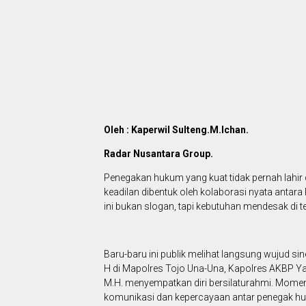
Oleh : Kaperwil Sulteng.M.Ichan.
Radar Nusantara Group.
Penegakan hukum yang kuat tidak pernah lahir da
keadilan dibentuk oleh kolaborasi nyata antara
ini bukan slogan, tapi kebutuhan mendesak di 
Baru-baru ini publik melihat langsung wujud si
H di Mapolres Tojo Una-Una, Kapolres AKBP Yanna
M.H. menyempatkan diri bersilaturahmi. Mome
komunikasi dan kepercayaan antar penegak huk