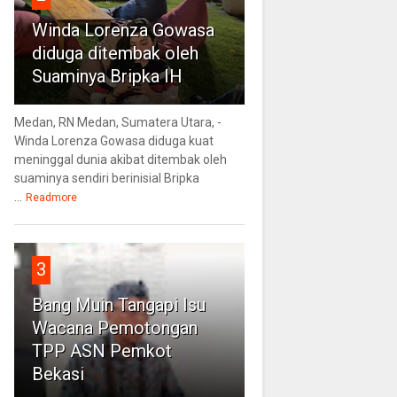
Winda Lorenza Gowasa
diduga ditembak oleh
Suaminya Bripka IH
Medan, RN Medan, Sumatera Utara, -
Winda Lorenza Gowasa diduga kuat
meninggal dunia akibat ditembak oleh
suaminya sendiri berinisial Bripka
...
Readmore
3
Bang Muin Tangapi Isu
Wacana Pemotongan
TPP ASN Pemkot
Bekasi