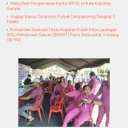
Intensifkan Pengamanan Kantor KPUD, Ini Kata Kapolres
Gianyar
Ungkap Kasus Curanmor, Polsek Tampaksiring Tangkap 1
Pelaku.
Komandan Seskoad Tinjau Kegiatan Kuliah Kerja Lapangan
(KKL) Pembinaan Satuan (BINSAT) Pasis Seskoad di Yonzipur
18/YKR