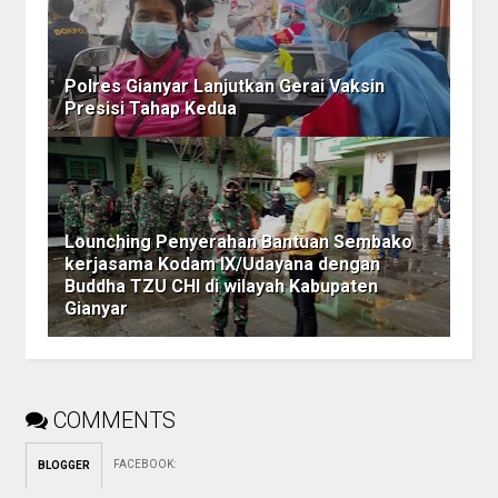
Polres Gianyar Lanjutkan Gerai Vaksin
Presisi Tahap Kedua
Lounching Penyerahan Bantuan Sembako
kerjasama Kodam IX/Udayana dengan
Buddha TZU CHI di wilayah Kabupaten
Gianyar
COMMENTS
FACEBOOK
:
BLOGGER