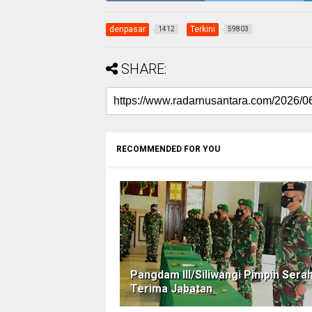
denpasar
Terkini
1412
59803
SHARE:
RECOMMENDED FOR YOU
Pangdam III/Siliwangi Pimpin Sera
Terima Jabatan