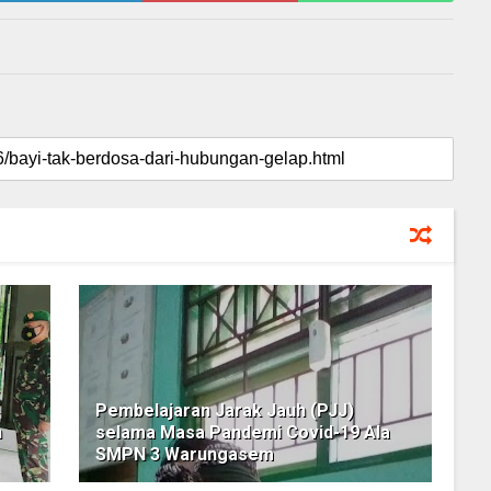
Pembelajaran Jarak Jauh (PJJ)
h
selama Masa Pandemi Covid-19 Ala
SMPN 3 Warungasem