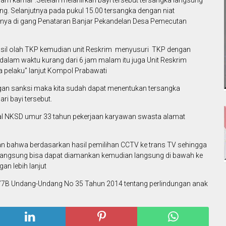
g. Selanjutnya pada pukul 15.00 tersangka dengan niat
nya di gang Penataran Banjar Pekandelan Desa Pemecutan
a hasil olah TKP kemudian unit Reskrim menyusuri TKP dengan
dalam waktu kurang dari 6 jam malam itu juga Unit Reskrim
 pelaku" lanjut Kompol Prabawati
angan sanksi maka kita sudah dapat menentukan tersangka
ri bayi tersebut.
ial NKSD umur 33 tahun pekerjaan karyawan swasta alamat
n bahwa berdasarkan hasil pemilihan CCTV ke trans TV sehingga
 langsung bisa dapat diamankan kemudian langsung di bawah ke
n lebih lanjut
77B Undang-Undang No 35 Tahun 2014 tentang perlindungan anak