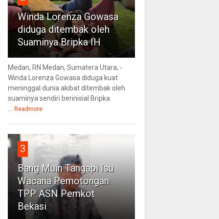
Winda Lorenza Gowasa
diduga ditembak oleh
Suaminya Bripka IH
Medan, RN Medan, Sumatera Utara, -
Winda Lorenza Gowasa diduga kuat
meninggal dunia akibat ditembak oleh
suaminya sendiri berinisial Bripka
...
Readmore
3
Bang Muin Tangapi Isu
Wacana Pemotongan
TPP ASN Pemkot
Bekasi