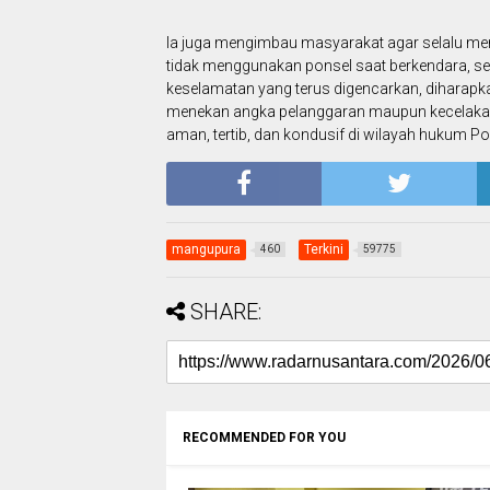
Ia juga mengimbau masyarakat agar selalu m
tidak menggunakan ponsel saat berkendara, s
keselamatan yang terus digencarkan, diharap
menekan angka pelanggaran maupun kecelakaan 
aman, tertib, dan kondusif di wilayah hukum Po
mangupura
Terkini
460
59775
SHARE:
RECOMMENDED FOR YOU