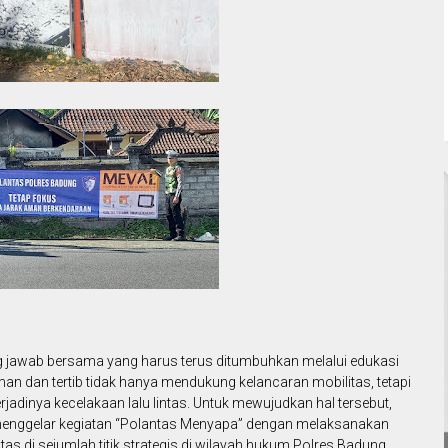
g jawab bersama yang harus terus ditumbuhkan melalui edukasi
n dan tertib tidak hanya mendukung kelancaran mobilitas, tetapi
jadinya kecelakaan lalu lintas. Untuk mewujudkan hal tersebut,
 menggelar kegiatan “Polantas Menyapa” dengan melaksanakan
as di sejumlah titik strategis di wilayah hukum Polres Badung,