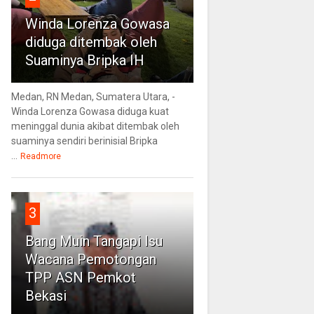
Winda Lorenza Gowasa
diduga ditembak oleh
Suaminya Bripka IH
Medan, RN Medan, Sumatera Utara, -
Winda Lorenza Gowasa diduga kuat
meninggal dunia akibat ditembak oleh
suaminya sendiri berinisial Bripka
...
Readmore
3
Bang Muin Tangapi Isu
Wacana Pemotongan
TPP ASN Pemkot
Bekasi