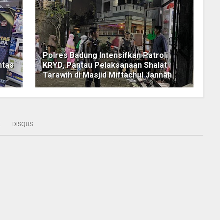
Polres Badung Intensifkan Patroli
ntas
KRYD, Pantau Pelaksanaan Shalat
Tarawih di Masjid Miftachul Jannah
:
DISQUS