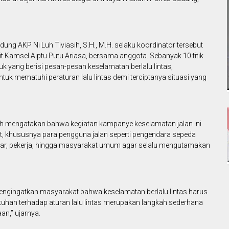
ung AKP Ni Luh Tiviasih, S.H., M.H. selaku koordinator tersebut
it Kamsel Aiptu Putu Ariasa, bersama anggota. Sebanyak 10 titik
 yang berisi pesan-pesan keselamatan berlalu lintas,
uk mematuhi peraturan lalu lintas demi terciptanya situasi yang
ih mengatakan bahwa kegiatan kampanye keselamatan jalan ini
, khususnya para pengguna jalan seperti pengendara sepeda
jar, pekerja, hingga masyarakat umum agar selalu mengutamakan
engingatkan masyarakat bahwa keselamatan berlalu lintas harus
uhan terhadap aturan lalu lintas merupakan langkah sederhana
an,” ujarnya.