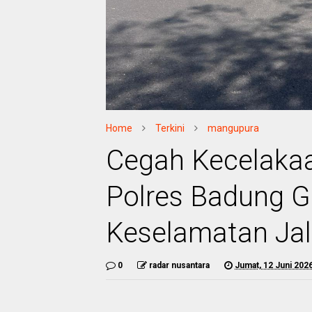
Home
Terkini
mangupura
Cegah Kecelakaan
Polres Badung 
Keselamatan Ja
0
radar nusantara
Jumat, 12 Juni 202