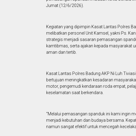
Jumat (12/6/2026).
Kegiatan yang dipimpin Kasat Lantas Polres Bad
melibatkan personel Unit Kamsel, yakni Ps. Kan
strategis menjadi sasaran pemasangan spanduk
kamtibmas, serta ajakan kepada masyarakat unt
aman dan tertib.
Kasat Lantas Polres Badung AKP Ni Luh Tivias
bertujuan meningkatkan kesadaran masyarakat
motor, pengemudi kendaraan roda empat, pela
keselamatan saat berkendara.
“Melalui pemasangan spanduk ini kami ingin m
menjadi kebutuhan dan budaya bersama. Kepat
namun sangat efektif untuk mencegah kecelaka