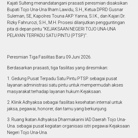
Kajati Sulteng menandatangani prasasti peresmian disaksikan
Bupati Tojo Una-Una Ilham Lawidu, S.H., Ketua DPRD Gusnar
Suleman, SE, Kapolres Touna AKP Yanna, S.I.K., dan Kajari Dr.
Rizky Fahrurozi, S.H., M.H. Prosesi dilanjutkan pengguntingan
pita di depan pintu "KEJAKSAAN NEGERI TOJO UNA-UNA
PELAYAN TERPADU SATU PINTU (PTSP)".
Peresmian Tiga Fasilitas Baru 09 Juni 2026.
Berdasarkan prasasti, tiga fasilitas yang diresmikan:
1. Gedung Pusat Terpadu Satu Pintu PTSP. sebagai pusat
layanan administrasi satu pintu untuk mempermudah akses
masyarakat terhadap layanan hukum Kejaksaan.
2. Klinik Adhyaksa sebagai fasilitas kesehatan internal untuk
jaksa, pegawai, honorer, dan tamu yang berkunjung.
3. Ruang Ikatan Adhyaksa Dharmakarini IAD Daerah Tojo Una-
Una. sebagai pusat kegiatan organisasi istri pegawai Kejaksaan
Negeri Tojo Una-Una.