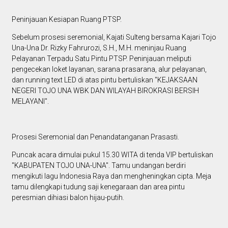
Peninjauan Kesiapan Ruang PTSP.
Sebelum prosesi seremonial, Kajati Sulteng bersama Kajari Tojo
Una-Una Dr. Rizky Fahrurozi, S.H., M.H. meninjau Ruang
Pelayanan Terpadu Satu Pintu PTSP. Peninjauan meliputi
pengecekan loket layanan, sarana prasarana, alur pelayanan,
dan running text LED di atas pintu bertuliskan "KEJAKSAAN
NEGERI TOJO UNA WBK DAN WILAYAH BIROKRASI BERSIH
MELAYANI".
Prosesi Seremonial dan Penandatanganan Prasasti.
Puncak acara dimulai pukul 15.30 WITA di tenda VIP bertuliskan
"KABUPATEN TOJO UNA-UNA". Tamu undangan berdiri
mengikuti lagu Indonesia Raya dan mengheningkan cipta. Meja
tamu dilengkapi tudung saji kenegaraan dan area pintu
peresmian dihiasi balon hijau-putih.