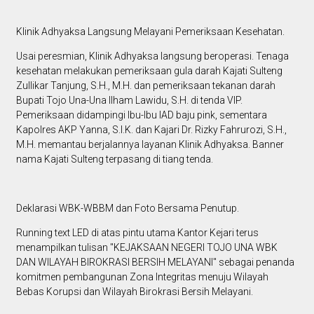
Klinik Adhyaksa Langsung Melayani Pemeriksaan Kesehatan.
Usai peresmian, Klinik Adhyaksa langsung beroperasi. Tenaga
kesehatan melakukan pemeriksaan gula darah Kajati Sulteng
Zullikar Tanjung, S.H., M.H. dan pemeriksaan tekanan darah
Bupati Tojo Una-Una Ilham Lawidu, S.H. di tenda VIP.
Pemeriksaan didampingi Ibu-Ibu IAD baju pink, sementara
Kapolres AKP Yanna, S.I.K. dan Kajari Dr. Rizky Fahrurozi, S.H.,
M.H. memantau berjalannya layanan Klinik Adhyaksa. Banner
nama Kajati Sulteng terpasang di tiang tenda.
Deklarasi WBK-WBBM dan Foto Bersama Penutup.
Running text LED di atas pintu utama Kantor Kejari terus
menampilkan tulisan "KEJAKSAAN NEGERI TOJO UNA WBK
DAN WILAYAH BIROKRASI BERSIH MELAYANI" sebagai penanda
komitmen pembangunan Zona Integritas menuju Wilayah
Bebas Korupsi dan Wilayah Birokrasi Bersih Melayani.