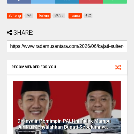
Sulteng
Terkini
Touna
764
59785
462
SHARE:
RECOMMENDED FOR YOU
Disinyalir Pemimpin PALI Ini Tidak Mampu
Justru Menyalahkan Bupati Sebelumnya.