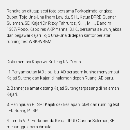
Rangkaian ditutup sesi foto bersama Forkopimda lengkap:
Bupati Tojo Una-Una Ilham Lawidu, S.H., Ketua DPRD Gusnar
Suleman, SE, Kajari Dr. Rizky Fahrurozi, S.H., M.H., Dandim
1307/Poso, Kapolres AKP Yanna, S.I.K., bersama seluruh jaksa
dan pegawai Kejari Tojo Una-Una di depan kantor berlatar
running text WBK-WBBM.
Dokumentasi Kaperwil Sulteng RN Group :
1.Penyambutan IAD : Ibu-Ibu IAD seragam kuning menyambut
Kajati Sulteng dan Kajari di halaman depan Ruang IAD baru.
2. Banner,selamat datang Kajati Sulteng terpasang di halaman
Kejari.
3. Peninjauan PTSP : Kajati cek kesiapan loket dan running text
LED Ruang PTSP.
4. Tenda VIP : Forkopimda Ketua DPRD Gusnar Suleman,SE
menunggu acara dimulai.