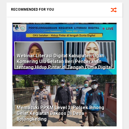
RECOMMENDED FOR YOU
Webinar Literasi Digital Kabupaten Ogan
Komering Ulu Selatan Beri Pencerahan
tentang Hidup Pintar di Tengah Dunia Digital
Memasuki PPKM Level 3, Polsek Binong
Gelar Kegiatan Baksos Di Desa
Bojongkeding