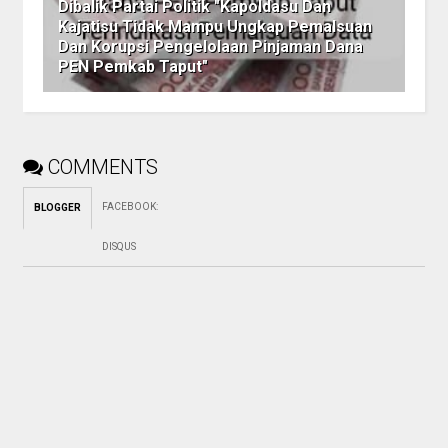
Dibalik Partai Politik "Kapoldasu Dan
Kajatisu Tidak Mampu Ungkap Pemalsuan
Dan Korupsi Pengelolaan Pinjaman Dana
PEN Pemkab Taput"
COMMENTS
FACEBOOK
:
BLOGGER
DISQUS