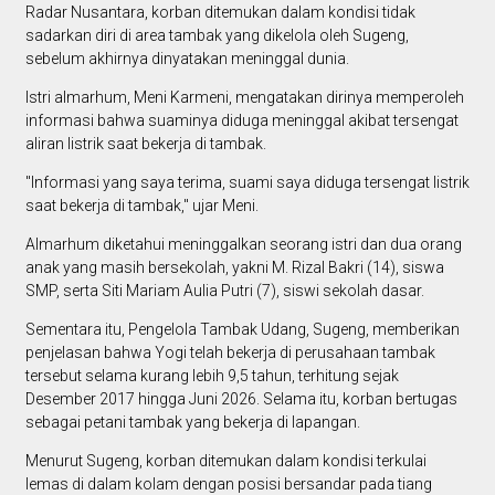
Radar Nusantara, korban ditemukan dalam kondisi tidak
sadarkan diri di area tambak yang dikelola oleh Sugeng,
sebelum akhirnya dinyatakan meninggal dunia.
Istri almarhum, Meni Karmeni, mengatakan dirinya memperoleh
informasi bahwa suaminya diduga meninggal akibat tersengat
aliran listrik saat bekerja di tambak.
"Informasi yang saya terima, suami saya diduga tersengat listrik
saat bekerja di tambak," ujar Meni.
Almarhum diketahui meninggalkan seorang istri dan dua orang
anak yang masih bersekolah, yakni M. Rizal Bakri (14), siswa
SMP, serta Siti Mariam Aulia Putri (7), siswi sekolah dasar.
Sementara itu, Pengelola Tambak Udang, Sugeng, memberikan
penjelasan bahwa Yogi telah bekerja di perusahaan tambak
tersebut selama kurang lebih 9,5 tahun, terhitung sejak
Desember 2017 hingga Juni 2026. Selama itu, korban bertugas
sebagai petani tambak yang bekerja di lapangan.
Menurut Sugeng, korban ditemukan dalam kondisi terkulai
lemas di dalam kolam dengan posisi bersandar pada tiang