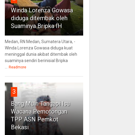
Winda Lorenza Gowasa
diduga ditembak oleh
Suaminya Bripka IH
Medan, RN Medan, Sumatera Utara, -
Winda Lorenza Gowasa diduga kuat
meninggal dunia akibat ditembak oleh
suaminya sendiri berinisial Bripka
...
Readmore
3
Bang Muin Tangapi Isu
Wacana Pemotongan
TPP ASN Pemkot
Bekasi