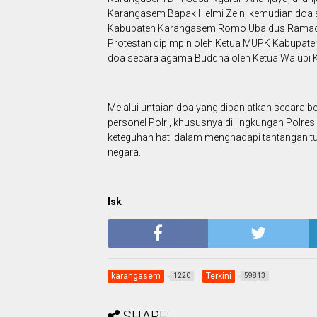
Karangasem Bapak Helmi Zein, kemudian doa s
Kabupaten Karangasem Romo Ubaldus Ramacha
Protestan dipimpin oleh Ketua MUPK Kabupaten
doa secara agama Buddha oleh Ketua Walubi
Melalui untaian doa yang dipanjatkan secara be
personel Polri, khususnya di lingkungan Polres
keteguhan hati dalam menghadapi tantangan t
negara.
Isk
karangasem
Terkini
1220
59813
SHARE: