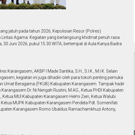
ang jatuh pada tahun 2026, Kepolisian Resor (Polres)
Lintas Agama. Kegiatan yang berlangsung khidmat penuh rasa
, 30 Juni 2026, pukul 15.30 WITA, bertempat di Aula Kanya Badra
es Karangasem, AKBP I Made Santika, S.H., S.I.K., M.I.K. Selain
ngasem, kegiatan ini juga dihadiri oleh para tokoh penting pemuka
an Umat Beragama (FKUB) Kabupaten Karangasem. Tampak hadir
 Karangasem Dr. Ni Nengah Rustini, M.AG., Ketua PHDI Kabupaten
., Ketua MUI Kabupaten Karangasem Helmi Zein, Ketua Walubi
 Ketua MUPK Kabupaten Karangasem Pendeta Pdt. Somenifati
k Kabupaten Karangasem Romo Ubaldus Ramachamkhuzi Antony,