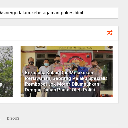
Berusaha Kabur Dan Melakukan
Perlawanan, Seorang Pelaku Spesialis
p
Pembobol Jok Motor Dilumpuhkan
Dengan Timah Panas Oleh Polisi
:
DISQUS