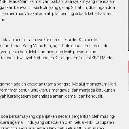
BP I Made Santika menyampaikan rasa syukur yang mendalam
gaskan bahwa di usia Polri yang genap 80 tahun, dukungan doa
h elemen masyarakat adalah pilar penting di balik keberhasilan
nan.
adalah bentuk rasa syukur dan refleksi diri. Kita berdoa
 dari Tuhan Yang Maha Esa, agar Polri dapat terus menjadi
ng lebih baik, lebih humanis, dan lebih presisi dalam
ertiban di wilayah Kabupaten Karangasem," ujar AKBP I Made
agaman adalah kekuatan utama bangsa. Melalui momentum Hari
rkomitmen penuh untuk terus mengawal dan menjaga kerukunan
ayah Karangasem senantiasa aman, damai, dan kondusif.
i doa bersama yang dipanjatkan secara bergantian oleh masing-
ecara agama Hindu yang dibacakan oleh Ketua PHDI Kabupaten
njutkan doa secara agama Islam oleh Ketua MUI Kabupaten