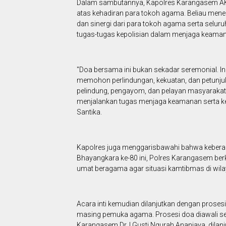
Dalam sambutannya, Kapolres Karangasem AK
atas kehadiran para tokoh agama. Beliau mene
dan sinergi dari para tokoh agama serta seluru
tugas-tugas kepolisian dalam menjaga keama
"Doa bersama ini bukan sekadar seremonial. Ini 
memohon perlindungan, kekuatan, dan petunjuk
pelindung, pengayom, dan pelayan masyarakat ya
menjalankan tugas menjaga keamanan serta ket
Santika.
Kapolres juga menggarisbawahi bahwa keber
Bhayangkara ke-80 ini, Polres Karangasem be
umat beragama agar situasi kamtibmas di wil
Acara inti kemudian dilanjutkan dengan proses
masing pemuka agama. Prosesi doa diawali s
Karangasem Dr. I Gusti Ngurah Ananjaya, dila