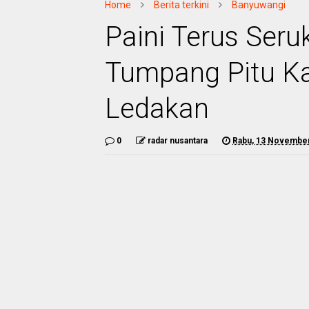
Home
Berita terkini
Banyuwangi
Paini Terus Ser
Tumpang Pitu K
Ledakan
0
radar nusantara
Rabu, 13 Novembe