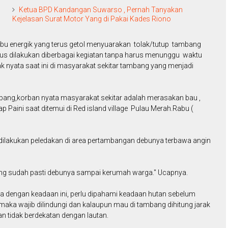
Ketua BPD Kandangan Suwarso , Pernah Tanyakan
Kejelasan Surat Motor Yang di Pakai Kades Riono
ibu energik yang terus getol menyuarakan tolak/tutup tambang
s dilakukan diberbagai kegiatan tanpa harus menunggu waktu
ak nyata saat ini di masyarakat sekitar tambang yang menjadi
mbang,korban nyata masyarakat sekitar adalah merasakan bau ,
 Paini saat ditemui di Red island village Pulau Merah.Rabu (
h dilakukan peledakan di area pertambangan debunya terbawa angin
ang sudah pasti debunya sampai kerumah warga." Ucapnya.
 dengan keadaan ini, perlu dipahami keadaan hutan sebelum
aka wajib dilindungi dan kalaupun mau di tambang dihitung jarak
n tidak berdekatan dengan lautan.