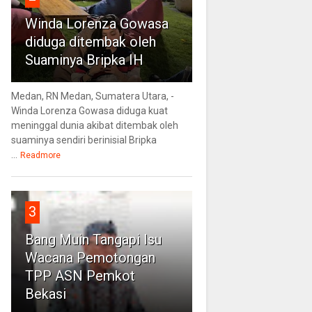
Winda Lorenza Gowasa
diduga ditembak oleh
Suaminya Bripka IH
Medan, RN Medan, Sumatera Utara, -
Winda Lorenza Gowasa diduga kuat
meninggal dunia akibat ditembak oleh
suaminya sendiri berinisial Bripka
...
Readmore
3
Bang Muin Tangapi Isu
Wacana Pemotongan
TPP ASN Pemkot
Bekasi