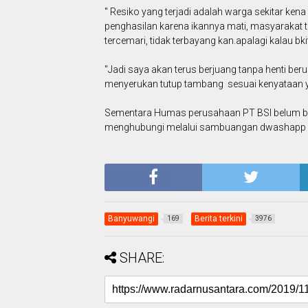
" Resiko yang terjadi adalah warga sekitar ken
penghasilan karena ikannya mati, masyarakat 
tercemari, tidak terbayang kan.apalagi kalau bki
"Jadi saya akan terus berjuang tanpa henti 
menyerukan tutup tambang sesuai kenyataan 
Sementara Humas perusahaan PT BSI belum bisa
menghubungi melalui sambuangan dwashapp ny
Banyuwangi
Berita terkini
169
3976
SHARE: