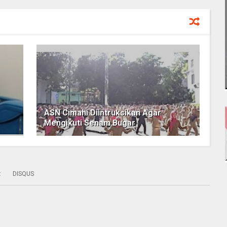
ASN Cimahi Diintruksikan Agar
Mengikuti Senam Bugar
:
DISQUS