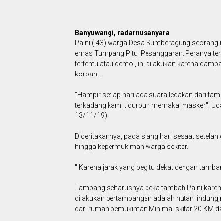
Banyuwangi, radarnusanyara
Paini ( 43) warga Desa Sumberagung seorang 
emas Tumpang Pitu Pesanggaran. Peranya teru
tertentu atau demo , ini dilakukan karena damp
korban .
"Hampir setiap hari ada suara ledakan dari ta
terkadang kami tidurpun memakai masker". Ucap
13/11/19).
Diceritakannya, pada siang hari sesaat setela
hingga kepermukiman warga sekitar.
" Karena jarak yang begitu dekat dengan tamb
Tambang seharusnya peka tambah Paini,karena
dilakukan pertambangan adalah hutan lindung,m
dari rumah pemukiman Minimal skitar 20 KM da