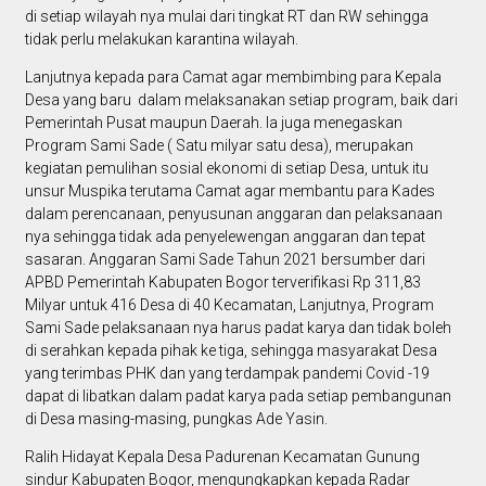
di setiap wilayah nya mulai dari tingkat RT dan RW sehingga
tidak perlu melakukan karantina wilayah.
Lanjutnya kepada para Camat agar membimbing para Kepala
Desa yang baru dalam melaksanakan setiap program, baik dari
Pemerintah Pusat maupun Daerah. Ia juga menegaskan
Program Sami Sade ( Satu milyar satu desa), merupakan
kegiatan pemulihan sosial ekonomi di setiap Desa, untuk itu
unsur Muspika terutama Camat agar membantu para Kades
dalam perencanaan, penyusunan anggaran dan pelaksanaan
nya sehingga tidak ada penyelewengan anggaran dan tepat
sasaran. Anggaran Sami Sade Tahun 2021 bersumber dari
APBD Pemerintah Kabupaten Bogor terverifikasi Rp 311,83
Milyar untuk 416 Desa di 40 Kecamatan, Lanjutnya, Program
Sami Sade pelaksanaan nya harus padat karya dan tidak boleh
di serahkan kepada pihak ke tiga, sehingga masyarakat Desa
yang terimbas PHK dan yang terdampak pandemi Covid -19
dapat di libatkan dalam padat karya pada setiap pembangunan
di Desa masing-masing, pungkas Ade Yasin.
Ralih Hidayat Kepala Desa Padurenan Kecamatan Gunung
sindur Kabupaten Bogor, mengungkapkan kepada Radar