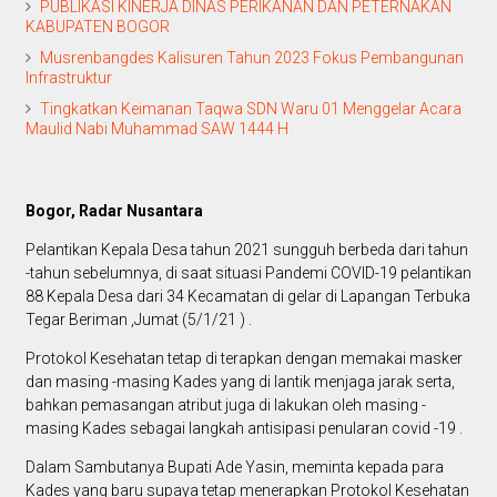
PUBLIKASI KINERJA DINAS PERIKANAN DAN PETERNAKAN
KABUPATEN BOGOR
Musrenbangdes Kalisuren Tahun 2023 Fokus Pembangunan
Infrastruktur
Tingkatkan Keimanan Taqwa SDN Waru 01 Menggelar Acara
Maulid Nabi Muhammad SAW 1444 H
Bogor, Radar Nusantara
Pelantikan Kepala Desa tahun 2021 sungguh berbeda dari tahun
-tahun sebelumnya, di saat situasi Pandemi COVID-19 pelantikan
88 Kepala Desa dari 34 Kecamatan di gelar di Lapangan Terbuka
Tegar Beriman ,Jumat (5/1/21 ) .
Protokol Kesehatan tetap di terapkan dengan memakai masker
dan masing -masing Kades yang di lantik menjaga jarak serta,
bahkan pemasangan atribut juga di lakukan oleh masing -
masing Kades sebagai langkah antisipasi penularan covid -19 .
Dalam Sambutanya Bupati Ade Yasin, meminta kepada para
Kades yang baru supaya tetap menerapkan Protokol Kesehatan