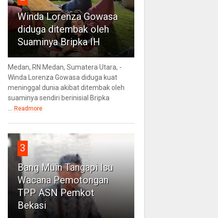
Winda Lorenza Gowasa
diduga ditembak oleh
Suaminya Bripka IH
Medan, RN Medan, Sumatera Utara, -
Winda Lorenza Gowasa diduga kuat
meninggal dunia akibat ditembak oleh
suaminya sendiri berinisial Bripka
...
Readmore
3
Bang Muin Tangapi Isu
Wacana Pemotongan
TPP ASN Pemkot
Bekasi