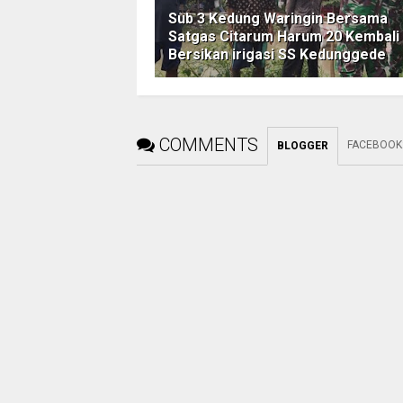
Sub 3 Kedung Waringin Bersama
Satgas Citarum Harum 20 Kembali
Bersikan irigasi SS Kedunggede
COMMENTS
FACEBOOK
BLOGGER