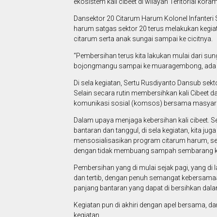
ekosistem kali cibeet di wilayah Teritorial kora
Dansektor 20 Citarum Harum Kolonel Infanteri
harum satgas sektor 20 terus melakukan kegia
citarum serta anak sungai sampai ke cicitnya.
“Pembersihan terus kita lakukan mulai dari sung
bojongmangu sampai ke muaragembong, ada kali c
Di sela kegiatan, Sertu Rusdiyanto Dansub s
Selain secara rutin membersihkan kali Cibeet 
komunikasi sosial (komsos) bersama masyara
Dalam upaya menjaga kebersihan kali cibeet. S
bantaran dan tanggul, di sela kegiatan, kita 
mensosialisasikan program citarum harum, s
dengan tidak membuang sampah sembarang ke 
Pembersihan yang di mulai sejak pagi, yang d
dan tertib, dengan penuh semangat kebersama
panjang bantaran yang dapat di bersihkan dala
Kegiatan pun di akhiri dengan apel bersama, 
kegiatan.