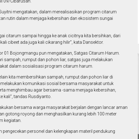
mil 09/Cibarusah.
 Suyitni mengatakan, dalam merealisasikan program citarum
tan rutin dalam menjaga kebersihan dan ekosistem sungai
ai citarum sampai hingga ke anak cicitnya kita bersihkan, dari
ibeet ada juga kali cikarang hilir”, kata Dansektor.
ektor 01 Bojongmangu pun mengatakan, Satgas Citarum Harum.
dari sampah, rumput dan pohon liar, satgas juga melakukan
kat dalam sosialisasi program citarum harum.
elain kita membersihkan sampah, rumput dan pohon liar di
juga melakukan komunikasi sosial bersama masyarakat untuk
erta menghimbau agar bersama -sama menjaga kebersihan,
kali”, tandas Rusdiyanto.
i lakukan bersama warga masyarakat berjalan dengan lancar aman
an gotong royong dan menghasilkan kurang lebih 100 meter
m kegiatan.
dan pengecekan personel dan kelengkapan materil pendukung