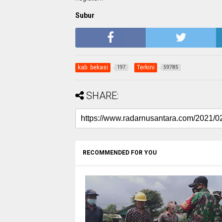
Subur
kab. bekasi
Terkini
197
59785
SHARE:
RECOMMENDED FOR YOU