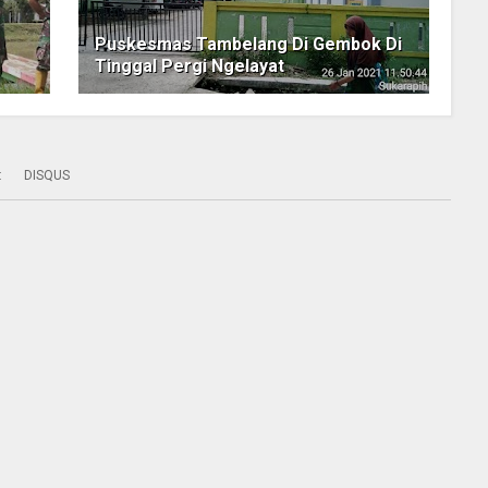
Puskesmas Tambelang Di Gembok Di
Tinggal Pergi Ngelayat
:
DISQUS