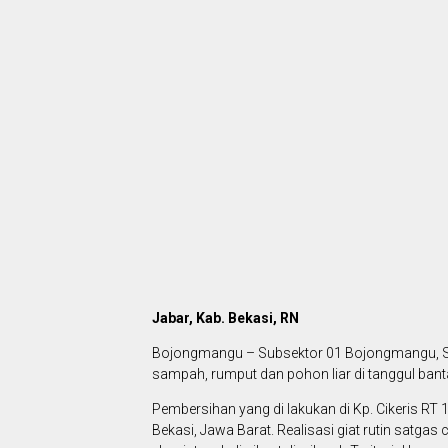
Jabar, Kab. Bekasi, RN
Bojongmangu – Subsektor 01 Bojongmangu, S
sampah, rumput dan pohon liar di tanggul banta
Pembersihan yang di lakukan di Kp. Cikeris
Bekasi, Jawa Barat. Realisasi giat rutin satg