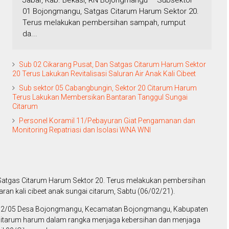
Jabar, Kab. Bekasi, RN Bojongmangu – Subsektor
01 Bojongmangu, Satgas Citarum Harum Sektor 20.
Terus melakukan pembersihan sampah, rumput
da...
Sub 02 Cikarang Pusat, Dan Satgas Citarum Harum Sektor
20 Terus Lakukan Revitalisasi Saluran Air Anak Kali Cibeet
Sub sektor 05 Cabangbungin, Sektor 20 Citarum Harum
Terus Lakukan Membersikan Bantaran Tanggul Sungai
Citarum
Personel Koramil 11/Pebayuran Giat Pengamanan dan
Monitoring Repatriasi dan Isolasi WNA WNI
atgas Citarum Harum Sektor 20. Terus melakukan pembersihan
ran kali cibeet anak sungai citarum, Sabtu (06/02/21).
 RT 12/05 Desa Bojongmangu, Kecamatan Bojongmangu, Kabupaten
as citarum harum dalam rangka menjaga kebersihan dan menjaga