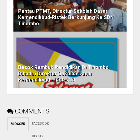
Pantau PTMT, Direktur Sekolah Dasar
Kemendikbud-Ristek Berkunjung Ke SDN
Tinombo
Besok Rembuk Pendidikan Di Tinombo
Dihadiri Direktur Sekolah Dasar
Kemendikbud - Ristek RI
COMMENTS
FACEBOOK
:
BLOGGER
DISQUS