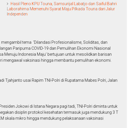
Hasil Pleno KPU Touna, Samsurijal Labatjo dan Saiful Bahri
Laborahima Memenuhi Syarat Maju Pilkada Touna dari Jalur
Independen
 mengambil tema 'Dilandasi Profesionalisme, Soliditas, dan
ulangan Paripurna COVID-19 dan Pemulihan Ekonomi Nasional
 Menuju Indonesia Maju' bertujuan untuk mesolidkan barisan
dari mengawal vaksinasi hingga membantu pemulihan ekonomi.
i Tjahjanto usai Rapim TNI-Polri di Rupatama Mabes Polri, Jalan
.
siden Jokowi di Istana Negara pagi tadi, TNI-Polri diminta untuk
gakan disiplin protokol kesehatan termasuk juga mendukung 3 T
PPKM skala mikro hingga mendukung pelaksanaan vaksinasi