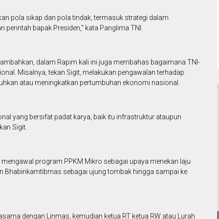
n pola sikap dan pola tindak, termasuk strategi dalam
 perintah bapak Presiden," kata Panglima TNI.
 menambahkan, dalam Rapim kali ini juga membahas bagaimana TNI-
nal. Misalnya, tekan Sigit, melakukan pengawalan terhadap
kan atau meningkatkan pertumbuhan ekonomi nasional.
 yang bersifat padat karya, baik itu infrastruktur ataupun
kan Sigit.
alam mengawal program PPKM Mikro sebagai upaya menekan laju
an Bhabinkamtibmas sebagai ujung tombak hingga sampai ke
kerjasama dengan Linmas, kemudian ketua RT ketua RW atau Lurah