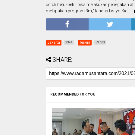
untuk betul-betul bisa melakukan penegakan atu
melupakan program 3m," tandas Listyo Sigit. (
Jakarta
Terkini
2344
59780
SHARE:
RECOMMENDED FOR YOU