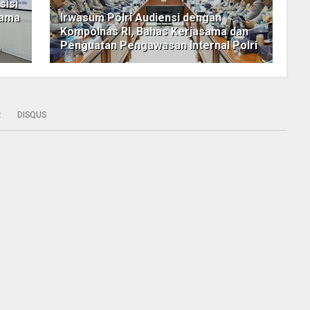
sisi
Nama
Irwasum Polri Audiensi dengan
Kompolnas RI, Bahas Kerjasama dan
Penguatan Pengawasan Internal Polri
:
DISQUS