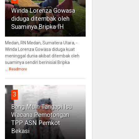
Winda Lorenza Gowasa
diduga ditembak oleh
Suaminya Bripka IH
Medan, RN Medan, Sumatera Utara, -
Winda Lorenza Gowasa diduga kuat
meninggal dunia akibat ditembak oleh
suaminya sendiri berinisial Bripka
...
Readmore
3
Bang Muin Tangapi Isu
Wacana Pemotongan
TPP ASN Pemkot
Bekasi