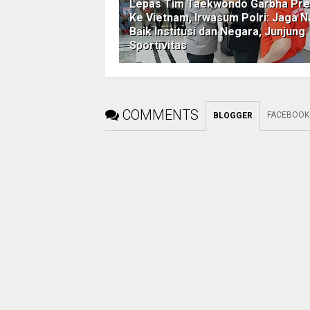
Lepas Tim Taekwondo Garbha Pre
Ke Vietnam, Irwasum Polri: Jaga 
Baik Institusi dan Negara, Junjung
Sportivitas
COMMENTS
FACEBOOK
BLOGGER