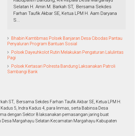
Kabupaten Bandung, RN Kepala Desa Margahayu
Selatan H. Amin M. Barkah ST, Bersama Sekdes
Farhan Taufik Akbar SE, Ketua LPM H. Aam Daryana
S...
Bhabin Kamtibmas Polsek Banjaran Desa Cibodas Pantau
Penyaluran Program Bantuan Sosial
Polsek Dayeuhkolot Rutin Melakukan Pengaturan Lalulintas
Pagi
Polsek Kertasari Polresta Bandung Laksanakan Patroli
Sambangi Bank
rkah ST, Bersama Sekdes Farhan Taufik Akbar SE, Ketua LPM H.
 Kadus 5, Indra Kadus 4, para linmas, serta Babinsa Desa
ama dengan Sektor 8 laksanakan pemasangan jaring buat
ah Desa Margahayu Selatan Kecamatan Margahayu Kabupaten