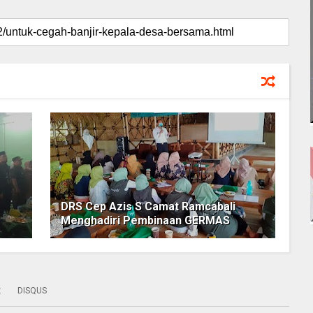
DRS Cep Azis S Camat Ramcabali
Menghadiri Pembinaan GERMAS
:
DISQUS