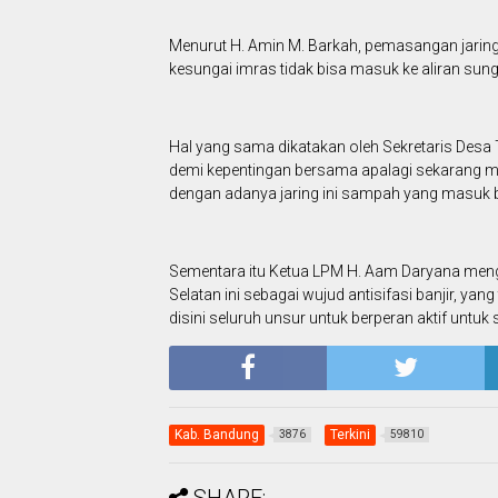
Menurut H. Amin M. Barkah, pemasangan jarin
kesungai imras tidak bisa masuk ke aliran sunga
Hal yang sama dikatakan oleh Sekretaris Desa
demi kepentingan bersama apalagi sekarang m
dengan adanya jaring ini sampah yang masuk bi
Sementara itu Ketua LPM H. Aam Daryana meng
Selatan ini sebagai wujud antisifasi banjir,
disini seluruh unsur untuk berperan aktif untuk 
Kab. Bandung
Terkini
3876
59810