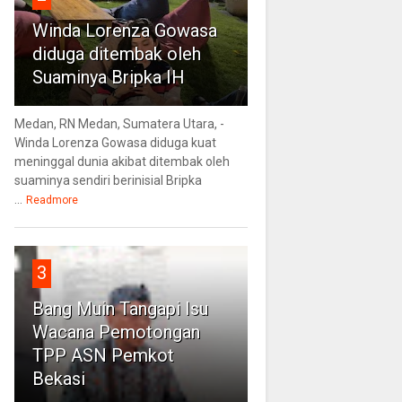
Winda Lorenza Gowasa
diduga ditembak oleh
Suaminya Bripka IH
Medan, RN Medan, Sumatera Utara, -
Winda Lorenza Gowasa diduga kuat
meninggal dunia akibat ditembak oleh
suaminya sendiri berinisial Bripka
...
Readmore
3
Bang Muin Tangapi Isu
Wacana Pemotongan
TPP ASN Pemkot
Bekasi