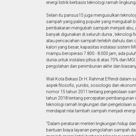
energi listrik berbasis teknologi ramah lingkung
Selain itu pansus15 juga mengusulkan teknolo
sampah yang paling populer yang mengubah b
pembakaran mengubah sampah menjadi abu, gas
banyak digunakan di seluruh dunia , teknolog
atau pencacahan sampah terlebih dahulu dan 
kalori yang besar, kapasitas instalasi sistem MG
mampu beroperasi 7.800 - 8.000 jam, ada pulu
dunia untuk instalasi pltsa di atas 70% dan M
pengolahan dan penimbunan akhir dan biasanya
Wali Kota Bekasi Dr H. Rahmat Effendi dalam 
aspek filosofis, yuridis, sosiologis dan ekono
nomor 15 tahun 2011 tentang pengelolaan samp
tahun 2018 tentang percepatan pembangunan in
teknologi ramah lingkungan dan pengelolaan 
mendapat nilai tambah sampah menjadi energi li
“Dalam peraturan menteri lingkungan hidup d
bantuan biaya layanan pengolahan sampah da