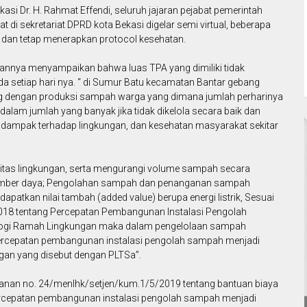
kasi Dr. H. Rahmat Effendi, seluruh jajaran pejabat pemerintah
 di sekretariat DPRD kota Bekasi digelar semi virtual, beberapa
dan tetap menerapkan protocol kesehatan.
rannya menyampaikan bahwa luas TPA yang dimiliki tidak
 setiap hari nya. “ di Sumur Batu kecamatan Bantar gebang
nding dengan produksi sampah warga yang dimana jumlah perharinya
lam jumlah yang banyak jika tidak dikelola secara baik dan
ampak terhadap lingkungan, dan kesehatan masyarakat sekitar
itas lingkungan, serta mengurangi volume sampah secara
sumber daya; Pengolahan sampah dan penanganan sampah
ndapatkan nilai tambah (added value) berupa energi listrik, Sesuai
018 tentang Percepatan Pembangunan Instalasi Pengolah
nologi Ramah Lingkungan maka dalam pengelolaan sampah
percepatan pembangunan instalasi pengolah sampah menjadi
ungan yang disebut dengan PLTSa”.
utanan no. 24/menlhk/setjen/kum.1/5/2019 tentang bantuan biaya
rcepatan pembangunan instalasi pengolah sampah menjadi