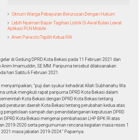
Oknum Warga Pebayuran Berurusan Dengan Hukum
Lebih Nyaman Bayar Tagihan Listrik Di Awal Bulan Lewat
Aplikasi PLN Mobile
Anen ParwotoTepilih Ketua RW
gelar di Gedung DPRD Kota Bekasi pada 11 Februari 2021 dan
i Anim Imamuddin, SE.MM. Paripurna tersebut dilaksanakan
a hari Sabtu 6 Februari 2021.
menyampaikan; "puji dan syukur kehadirat Allah Subhanahu Wa
sama untuk mengikuti rapat paripurna DPRD Kota Bekasi dalam
emerintah Kota Bekasi dengan DPRD Kota Bekasi tentang
di peraturan daerah Kota Bekasi tentang perubahan kedua atas
ang pengelolaan sampah dan penandatanganan keputusan DPRD
an DPRD Kota Bekasi mengenai pembahasan LHP BPK RI atas
an 2019-2020 serta pengumuman rencana kegiatan masa reses 1
 2021 masa jabatan 2019-2024." Paparnya.