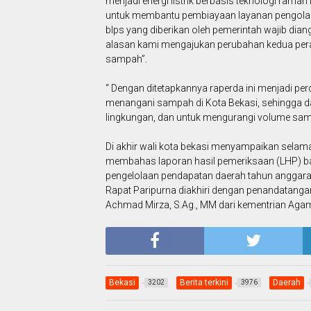
menjadi energi listrik berbasis teknologi rama
untuk membantu pembiayaan layanan pengolah
blps yang diberikan oleh pemerintah wajib dian
alasan kami mengajukan perubahan kedua pera
sampah”.
“ Dengan ditetapkannya raperda ini menjadi p
menangani sampah di Kota Bekasi, sehingga d
lingkungan, dan untuk mengurangi volume samp
Di akhir wali kota bekasi menyampaikan sela
membahas laporan hasil pemeriksaan (LHP) ba
pengelolaan pendapatan daerah tahun anggar
Rapat Paripurna diakhiri dengan penandatanga
Achmad Mirza, S.Ag., MM dari kementrian Agam
Bekasi
Berita terkini
Daerah
3202
3976