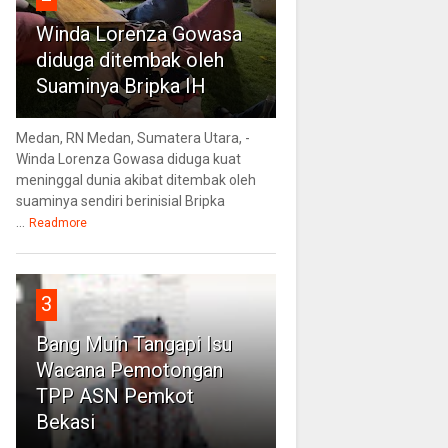
Winda Lorenza Gowasa
diduga ditembak oleh
Suaminya Bripka IH
Medan, RN Medan, Sumatera Utara, -
Winda Lorenza Gowasa diduga kuat
meninggal dunia akibat ditembak oleh
suaminya sendiri berinisial Bripka
...
Readmore
3
Bang Muin Tangapi Isu
Wacana Pemotongan
TPP ASN Pemkot
Bekasi