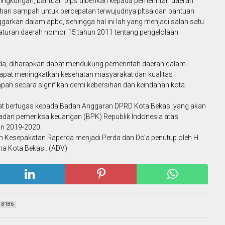
h lingkungan, bantuan blps diberikan kepada pemerintah daerah
an sampah untuk percepatan terwujudnya pltsa dan bantuan
ggarkan dalam apbd, sehingga hal ini lah yang menjadi salah satu
turan daerah nomor 15 tahun 2011 tentang pengelolaan
erda, diharapkan dapat mendukung pemerintah daerah dalam
apat meningkatkan kesehatan masyarakat dan kualitas
ah secara signifikan demi kebersihan dan keindahan kota.
mat bertugas kepada Badan Anggaran DPRD Kota Bekasi yang akan
dan pemeriksa keuangan (BPK) Republik Indonesia atas
an 2019-2020.
n Kesepakatan Raperda menjadi Perda dan Do’a penutup oleh H.
a Kota Bekasi. (ADV)
8186