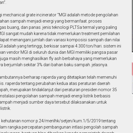
an”.
gi mechanical grate incinerator “MGI adalah metode pengolahan
ahan sampah menjadi energi yang bermanfaat. proses
 buang, dan panas. jenis teknologi PLTSa termal yang paling
i MGI sangat mudah karena tidak memerlukan treatment pemilahan
dapat menangani jumlah dan variasi komposisi sampah dan nilai
I adalah yang tertinggi, berkisar sampai 4.300 ton/hari. sistem ini
han vendor MGI di seluruh dunia dan MGI memiliki pangsa pasar
GI juga masih menghasilkan fly ash berbahaya yang memerlukan
 berjumlah sekitar 3% dari bahan baku sampah. jelasnya.
sambutannya berharap raperda yang ditetapkan telah memenuhi
mis. raperda tentang perubahan kedua atas peraturan daerah
ah, merupakan tindaklanjut dari peraturan presiden nomor 35
stalasi pengolahan sampah menjadi energi listrik berbasis
sampah menjadi sumber daya tersebut dilaksanakan untuk
strik.
an kehutanan nomor p.24/menlhk/setjen/kum.1/5/2019 tentang
lam rangka percepatan pembangunan intlasi pengolah sampah