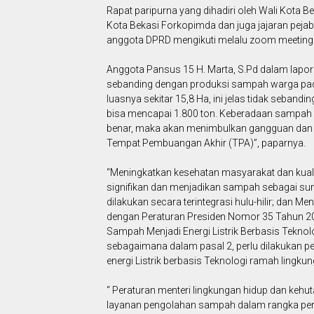
Rapat paripurna yang dihadiri oleh Wali Kota Be
Kota Bekasi Forkopimda dan juga jajaran pejabat
anggota DPRD mengikuti melalu zoom meeting 
Anggota Pansus 15 H. Marta, S.Pd dalam lapo
sebanding dengan produksi sampah warga pada
luasnya sekitar 15,8 Ha, ini jelas tidak seba
bisa mencapai 1.800 ton. Keberadaan sampah da
benar, maka akan menimbulkan gangguan dan d
Tempat Pembuangan Akhir (TPA)”, paparnya.
“Meningkatkan kesehatan masyarakat dan kual
signifikan dan menjadikan sampah sebagai 
dilakukan secara terintegrasi hulu-hilir; dan Me
dengan Peraturan Presiden Nomor 35 Tahun 2
Sampah Menjadi Energi Listrik Berbasis Tek
sebagaimana dalam pasal 2, perlu dilakukan 
energi Listrik berbasis Teknologi ramah lingk
“ Peraturan menteri lingkungan hidup dan keh
layanan pengolahan sampah dalam rangka pe