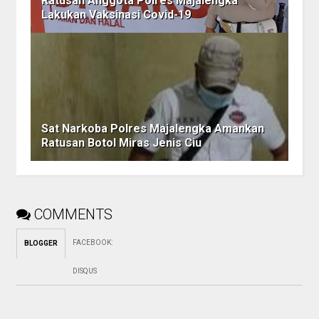
Ratusan Anggota Polres Majalengka
Lakukan Vaksinasi Covid-19
Sat Narkoba Polres Majalengka Amankan
Ratusan Botol Miras Jenis Ciu
COMMENTS
FACEBOOK
:
BLOGGER
DISQUS