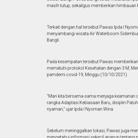
masih tutup, sekaligus memberikan himbauan
Terkait dengan hal tersebut Pawas Ipda I Ny
menyambangi wisata Air Waterboom Sidembunut
Bangli.
Pada kesempatan tersebut Pawas memberikan 
mematuhi protokol Kesehatan dengan 3 M, Mema
pamdemi covid-19, Minggu (10/10/2021).
“Mari kita bersama-sama menjaga keamanan da
rangka Adaptasi Kebiasaan Baru, disiplin Patu
nyaman,” ujar Ipda I Nyoman Wina.
Sebelum meninggalkan lokasi, Pawas juga meni
mengetahui informasi sekecil apapun tentang