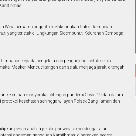
 Kamtibmas.
oman Wina bersama anggota melaksanakan Patroli kemudian
, yang terletak di Lingkungan Sidembunut, Kelurahan Cempaga
himbauan kepada pengelola dan pengunjung untuk selalu
kai Masker, Mencuci tangan dan selalu menjaga jarak, ditengah
n ketertiban masyarakat ditengah pandemi Covid-19 dan dalam
hi protokol kesehatan sehingga wilayah Polsek Bangli aman dan
tipkan pesan apabila pelaku pariwisata mendengar atau
 potensi ancaman gangguan Kamtibmas, diharapkan segera