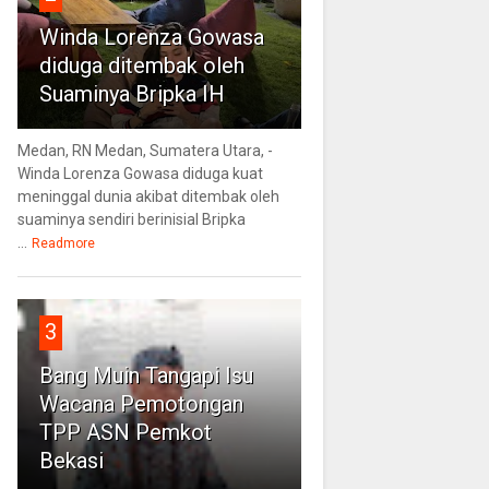
Winda Lorenza Gowasa
diduga ditembak oleh
Suaminya Bripka IH
Medan, RN Medan, Sumatera Utara, -
Winda Lorenza Gowasa diduga kuat
meninggal dunia akibat ditembak oleh
suaminya sendiri berinisial Bripka
...
Readmore
3
Bang Muin Tangapi Isu
Wacana Pemotongan
TPP ASN Pemkot
Bekasi