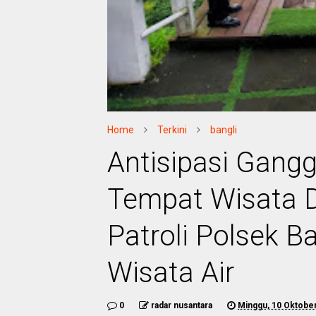
Home
Terkini
bangli
Antisipasi Gang
Tempat Wisata 
Patroli Polsek B
Wisata Air
0
radar nusantara
Minggu, 10 Oktobe