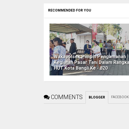
RECOMMENDED FOR YOU
Wakapolsek Pimpin Pengamanan
Kegiatan Pasar Tani Dalam Rangk
HUT Kota Bangli Ke - 820
COMMENTS
FACEBOOK
BLOGGER