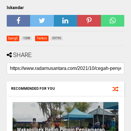
Iskandar
bangli
Terkini
1038
59795
SHARE:
RECOMMENDED FOR YOU
Wakapolsek Bangli Pimpin Pengamanan