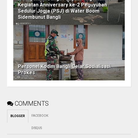
Kegiatan Anniversary ke-2 Peguyuban
Sedulur Jogja (PSJ) di Water Boom
Sidembunut Bangli
Personel Kodim Bangli Gelar Sosialisasi
Prokes
COMMENTS
FACEBOOK
:
BLOGGER
DISQUS