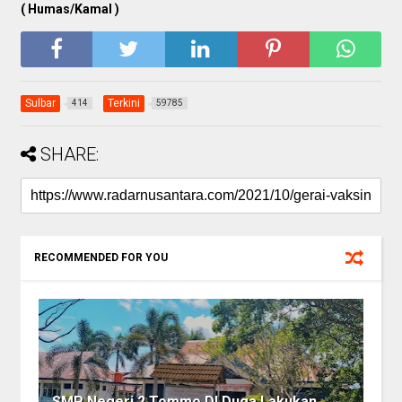
( Humas/Kamal )
Sulbar
Terkini
414
59785
SHARE:
RECOMMENDED FOR YOU
SMP Negeri 2 Tommo DI Duga Lakukan