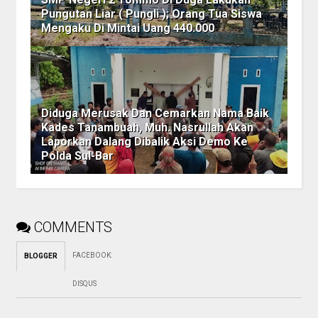
Pungutan Liar ( Pungli ); Orang Tua Siswa
Mengaku Di Mintai Uang 440.000
Diduga Merusak Dan Cemarkan Nama Baik
Kades Tanambuah, Muh. Nasrullah Akan
Laporkan Dalang Dibalik Aksi Demo Ke
Polda Sul-Bar
COMMENTS
FACEBOOK
:
BLOGGER
DISQUS