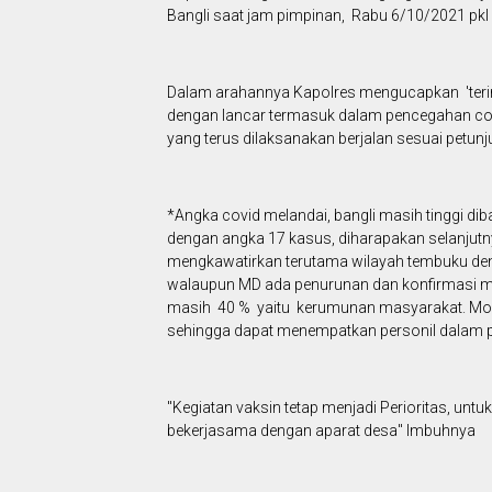
Bangli saat jam pimpinan, Rabu 6/10/2021 pkl 08
Dalam arahannya Kapolres mengucapkan 'teri
dengan lancar termasuk dalam pencegahan covid
yang terus dilaksanakan berjalan sesuai petunj
*Angka covid melandai, bangli masih tinggi d
dengan angka 17 kasus, diharapakan selanjutny
mengkawatirkan terutama wilayah tembuku deng
walaupun MD ada penurunan dan konfirmasi m
masih 40 % yaitu kerumunan masyarakat. Moh
sehingga dapat menempatkan personil dalam 
"Kegiatan vaksin tetap menjadi Perioritas, u
bekerjasama dengan aparat desa" Imbuhnya