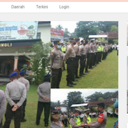
Daerah
Terkini
Login