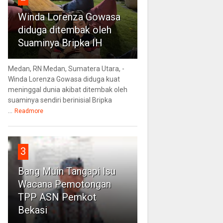
Winda Lorenza Gowasa
diduga ditembak oleh
Suaminya Bripka IH
Medan, RN Medan, Sumatera Utara, -
Winda Lorenza Gowasa diduga kuat
meninggal dunia akibat ditembak oleh
suaminya sendiri berinisial Bripka
...
Readmore
3
Bang Muin Tangapi Isu
Wacana Pemotongan
TPP ASN Pemkot
Bekasi