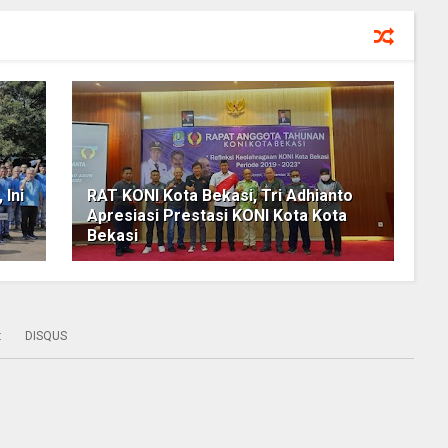
 Ini
RAT KONI Kota Bekasi, Tri Adhianto
Apresiasi Prestasi KONI Kota Kota
Bekasi
:
DISQUS