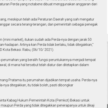
aturan Perda yang notabene dibuat menggunakan anggaran dari
ang, meskipun telah ada Peraturan Daerah yang sah mengatur
dilanggar secara terang-terangan, dan pemerintah sebagai penegak
n (mini market), itukan sudah ada Perda-nya dengan jarak 50
n-hadapan. Artinya kan Perda tidak berlaku, tidak ditegakkan,”
D Kota Bekasi. Rabu, (06/10/ 2021).
n perumahan yang beralih fungsi peruntukannya menjadi tempat
wal, di mana hal tersebut telah diatur dan ditetapkan dalam
emang Pratama itu perumahan dijadikan tempat usaha. Perda-nya
rda-nya ditegakkan, itu tidak boleh, pasti dibongkar
eminta Kabag Hukum Pemerintah Kota (Pemkot) Bekasi untuk
 maupun Perda yang tidak ditegakkan penerapanya untuk dikaji