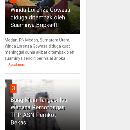
Winda Lorenza Gowasa
diduga ditembak oleh
Suaminya Bripka IH
Medan, RN Medan, Sumatera Utara, -
Winda Lorenza Gowasa diduga kuat
meninggal dunia akibat ditembak oleh
suaminya sendiri berinisial Bripka
...
Readmore
3
Bang Muin Tangapi Isu
Wacana Pemotongan
TPP ASN Pemkot
Bekasi