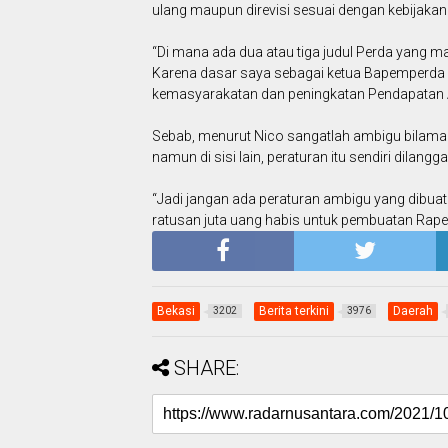
ulang maupun direvisi sesuai dengan kebijakan
“Di mana ada dua atau tiga judul Perda yang m
Karena dasar saya sebagai ketua Bapemperda 
kemasyarakatan dan peningkatan Pendapatan As
Sebab, menurut Nico sangatlah ambigu bilaman
namun di sisi lain, peraturan itu sendiri dilang
“Jadi jangan ada peraturan ambigu yang dibuat 
ratusan juta uang habis untuk pembuatan Raperd
Bekasi
Berita terkini
Daerah
3202
3976
SHARE: