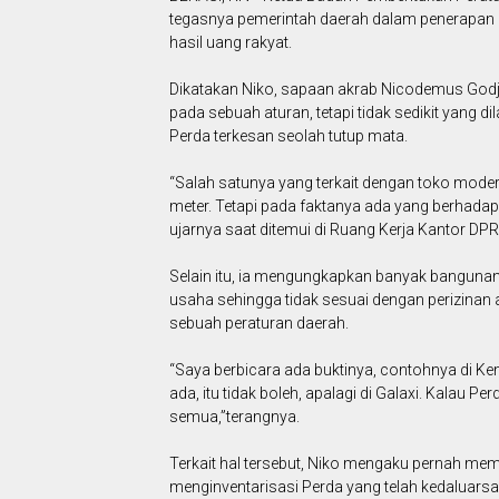
tegasnya pemerintah daerah dalam penerapan 
hasil uang rakyat.
Dikatakan Niko, sapaan akrab Nicodemus Godj
pada sebuah aturan, tetapi tidak sedikit yang 
Perda terkesan seolah tutup mata.
“Salah satunya yang terkait dengan toko moder
meter. Tetapi pada faktanya ada yang berhadapa
ujarnya saat ditemui di Ruang Kerja Kantor DPR
Selain itu, ia mengungkapkan banyak banguna
usaha sehingga tidak sesuai dengan perizinan a
sebuah peraturan daerah.
“Saya berbicara ada buktinya, contohnya di K
ada, itu tidak boleh, apalagi di Galaxi. Kalau Pe
semua,”terangnya.
Terkait hal tersebut, Niko mengaku pernah m
menginventarisasi Perda yang telah kedaluarsa