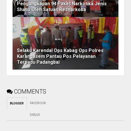
Pengungkapan 94 Paket Narkotika Jenis
Shabu Oleh Satuan Resnarkoba
Selaku Karendal Ops Kabag Ops Polres
Karangasem Pantau Pos Pelayanan
Terpadu Padangbai
COMMENTS
FACEBOOK
:
BLOGGER
DISQUS