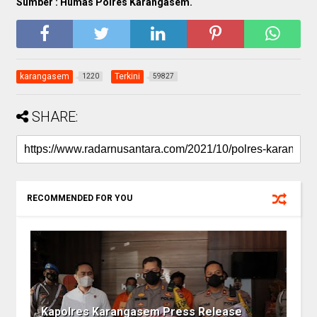
Sumber : Humas Polres Karangasem.
karangasem
Terkini
1220
59827
SHARE:
RECOMMENDED FOR YOU
Kapolres Karangasem Press Release