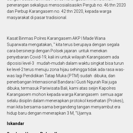
penerangan sekaligus mensosialisasikn Pergub no. 46 thn 2020
dan Perbup Karangasem no. 42 thn 2020, kepada warga
masyarakat di pasar tradisional.
Kasat Binmas Polres Karangasem AKP I Made Wana
Suparwata mengatakan, " kita terus berupaya dengan segala
cara bersinergi dengan Polsek jajaran untuk menekan
penyebaran Covid-19, kali ini untuk wilayah Karangasem ada
diposisi level-3 mudah-mudah dalam waktu singkat bisa turun
ke level-2 terus menuju zona hijau sehingga tidak ada rasa was-
was lagi Pendidikan Tatap Muka (PTM) sudah dibuka, dan
penerbangan Internasional Bandara I Gusti Ngurah Rai juga
dibuka, termasuk Pariwisata Bali, kami atas seijin Kapolres
Karangasem mohon kepada warga Karangasem semua agar
selalu disiplin dalam menerapkan protokol kesehatan (Prokes),
mari kita bersama-sama bergandeng tangan menyambut era
hidup baru dengan menerapkan 3 M, "Ujarnya.
Iskandar