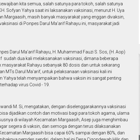
ewajiban kita semua, salah satunya para tokoh, salah satunya
H. Sofyan Yahya saat ini laksanakan vaksinasi, menurut H. Uya
an Margaasih, masih banyak masyarakat yang enggan divaksin,
aksinasi di Ponpes Darul Ma'arif Rahayu ini, masyarakat jadi
npes Darul Ma'arif Rahayu, H. Muhammad Fauzi S. Sos, (H. Aop)
if sudah dua kali melaksanakan vaksinasi, dimana beberapa
uk masyarakat Rahayu sebanyak 80 dosis dan untuk sekarang
dan MTs Darul Ma'arif, untuk pelaksanaan vaksinasi kali ini
n Yahya telah menyampaikan bahwa vaksin ini sangat penting
erhadap virus Covid - 19.
wandi M. Si, mengatakan, dengan diselenggarakannya vaksinasi
n bisa dijadikan contoh dan motivasi bagi para tokoh agama, ulama
hususnya di wilayah Kecamatan Margaasih, Asep juga menghimbau
gar segera di vaksin, dan semoga dengan terus dilaksanakan
h Kecamatan Margaasih bisa capai 60% sampai dengan 80%, dan
ihaknya pemdes sendiri, dalam hal ini Desa Cigondewah Hilir dan