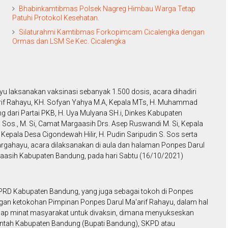
Bhabinkamtibmas Polsek Nagreg Himbau Warga Tetap
Patuhi Protokol Kesehatan.
Silaturahmi Kamtibmas Forkopimcam Cicalengka dengan
Ormas dan LSM Se Kec. Cicalengka
u laksanakan vaksinasi sebanyak 1.500 dosis, acara dihadiri
rif Rahayu, KH. Sofyan Yahya M.A, Kepala MTs, H. Muhammad
 dari Partai PKB, H. Uya Mulyana SH.i, Dinkes Kabupaten
os., M. Si, Camat Margaasih Drs. Asep Ruswandi M. Si, Kepala
epala Desa Cigondewah Hilir, H. Pudin Saripudin S. Sos serta
rgahayu, acara dilaksanakan di aula dan halaman Ponpes Darul
aasih Kabupaten Bandung, pada hari Sabtu (16/10/2021)
PRD Kabupaten Bandung, yang juga sebagai tokoh di Ponpes
ngan ketokohan Pimpinan Ponpes Darul Ma'arif Rahayu, dalam hal
adap minat masyarakat untuk divaksin, dimana menyukseskan
ntah Kabupaten Bandung (Bupati Bandung), SKPD atau