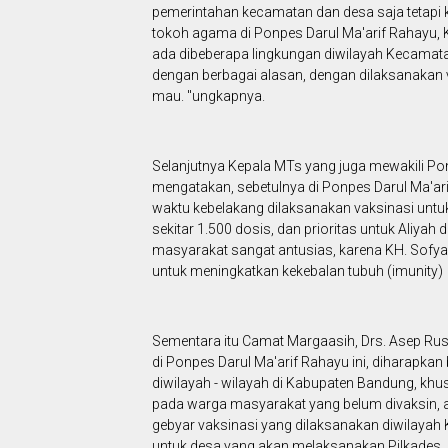
pemerintahan kecamatan dan desa saja tetapi k
tokoh agama di Ponpes Darul Ma'arif Rahayu, K
ada dibeberapa lingkungan diwilayah Kecamat
dengan berbagai alasan, dengan dilaksanakan v
mau. "ungkapnya.
Selanjutnya Kepala MTs yang juga mewakili Po
mengatakan, sebetulnya di Ponpes Darul Ma'ar
waktu kebelakang dilaksanakan vaksinasi unt
sekitar 1.500 dosis, dan prioritas untuk Aliyah 
masyarakat sangat antusias, karena KH. Sofya
untuk meningkatkan kekebalan tubuh (imunity) t
Sementara itu Camat Margaasih, Drs. Asep Rus
di Ponpes Darul Ma'arif Rahayu ini, diharapka
diwilayah - wilayah di Kabupaten Bandung, k
pada warga masyarakat yang belum divaksin, a
gebyar vaksinasi yang dilaksanakan diwilaya
untuk desa yang akan melaksanakan Pilkades, p