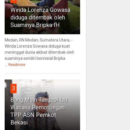
Winda Lorenza Gowasa
diduga ditembak oleh
Suaminya Bripka IH
Medan, RN Medan, Sumatera Utara, -
Winda Lorenza Gowasa diduga kuat
meninggal dunia akibat ditembak oleh
suaminya sendiri berinisial Bripka
...
Readmore
3
Bang Muin Tangapi Isu
Wacana Pemotongan
TPP ASN Pemkot
Bekasi