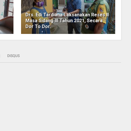
Drs. Edi Tardiana Laksanakan Reses II
Masa Sidang III Tahun 2021, Secara
Dor To Dor.
:
DISQUS