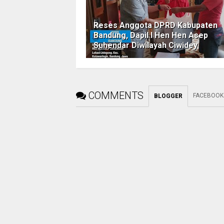
Reses Anggota DPRD Kabupaten
Bandung, Dapil I Hen Hen Asep
Suhendar Diwilayah Ciwidey
COMMENTS
FACEBOOK
BLOGGER