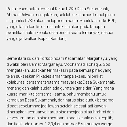
Pada kesempatan tersebut Ketua P2KD Desa Sukamenak,
Ahmad Ridwan mengatakan, setelah selesai hasil rapat pleno
ini, panitia P2KD akan melaporkan hasil rekapitulasi ini ke BPD,
yang dilanjutkan ke camat untuk diajukan pada tahapan
pelantikan calon kepala desa peraih suara terbanyak, sesuai
yang dijadwalkan Bupati Bandung.
Sementara itu dari Forkopincam Kecamatan Margahayu, yang
diwakili oleh Camat Margahayu, Mochamad Ischaq S. Sos
mengatakan, ucapkan terimakasih pada semua pihak yang
telah sukseskan Pilkades aman tanpa ekses, ini berkat
kolaburasi bersama terutama masyarakat Desa Sukamenak,
menang dan kalah sudah ada guratan/garis dari Yang maha
kuasa, mari kita bersama - sama, bahu membahu untuk
kemajuan Desa Sukamenak, dan harus bisa duduk bersama,
disaat sebelumnya jadi lawan setelah selesai jadi kawan,
diharapkan semuanya harus bisa menjaga silatuhrahmi dan
kebersamaan dan bisa membantu pada kepala desa terpilih,
dan tidak ada nomor 1,2,3,4 dan nomor 5 semuanya warga