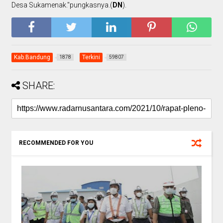
Desa Sukamenak."pungkasnya.(
DN
).
Kab.Bandung
Terkini
1878
59807
SHARE:
RECOMMENDED FOR YOU