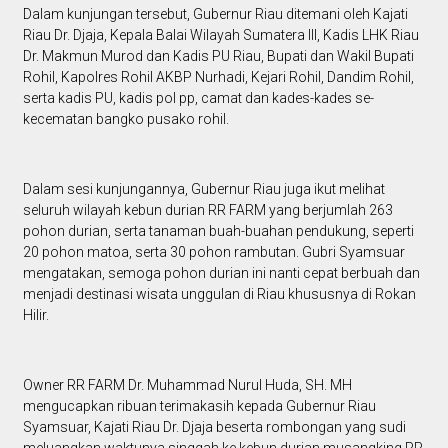
Dalam kunjungan tersebut, Gubernur Riau ditemani oleh Kajati
Riau Dr. Djaja, Kepala Balai Wilayah Sumatera III, Kadis LHK Riau
Dr. Makmun Murod dan Kadis PU Riau, Bupati dan Wakil Bupati
Rohil, Kapolres Rohil AKBP Nurhadi, Kejari Rohil, Dandim Rohil,
serta kadis PU, kadis pol pp, camat dan kades-kades se-
kecematan bangko pusako rohil.
Dalam sesi kunjungannya, Gubernur Riau juga ikut melihat
seluruh wilayah kebun durian RR FARM yang berjumlah 263
pohon durian, serta tanaman buah-buahan pendukung, seperti
20 pohon matoa, serta 30 pohon rambutan. Gubri Syamsuar
mengatakan, semoga pohon durian ini nanti cepat berbuah dan
menjadi destinasi wisata unggulan di Riau khususnya di Rokan
Hilir.
Owner RR FARM Dr. Muhammad Nurul Huda, SH. MH
mengucapkan ribuan terimakasih kepada Gubernur Riau
Syamsuar, Kajati Riau Dr. Djaja beserta rombongan yang sudi
meluangkan waktunya singgah ke kebun durian musangking RR