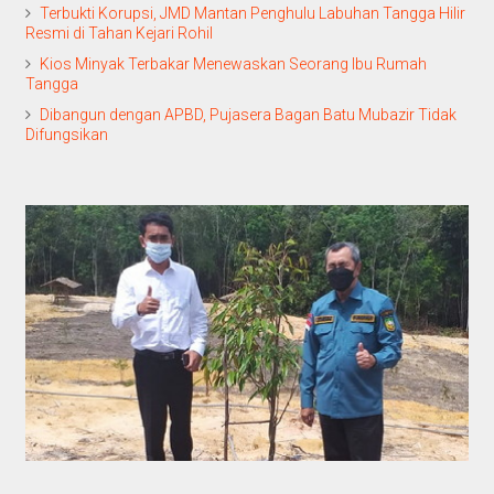
Terbukti Korupsi, JMD Mantan Penghulu Labuhan Tangga Hilir
Resmi di Tahan Kejari Rohil
Kios Minyak Terbakar Menewaskan Seorang Ibu Rumah
Tangga
Dibangun dengan APBD, Pujasera Bagan Batu Mubazir Tidak
Difungsikan