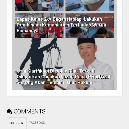
Lapas Kelas 2-A Bagansiapiapi Lakukan
Pembinaan Kemandirian Terhadap Warga
Binaannya
Usai Klarifikasi Di polda Riau Terkait
Dilaporkan Gunakan Ijazah Palsu,PH Afrizal
Sintong Akan Tempuh Jalur Hukum
COMMENTS
FACEBOOK
:
BLOGGER