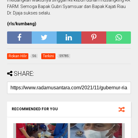
FARM. Semoga Bapak Gubri Syamsuar dan Bapak Kajati Riau
Dr. Djaja sukses selalu.
(rls/kumbang)
Rokan Hilir
Terkini
56
59785
SHARE:
RECOMMENDED FOR YOU