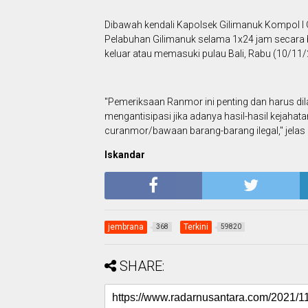
Dibawah kendali Kapolsek Gilimanuk Kompol I 
Pelabuhan Gilimanuk selama 1x24 jam secara 
keluar atau memasuki pulau Bali, Rabu (10/11/
"Pemeriksaan Ranmor ini penting dan harus dila
mengantisipasi jika adanya hasil-hasil kejahat
curanmor/bawaan barang-barang ilegal," jelas
Iskandar
jembrana
Terkini
368
59820
SHARE: