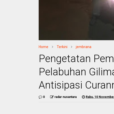
Home
Terkini
jembrana
Pengetatan Pem
Pelabuhan Gilim
Antisipasi Cura
0
radar nusantara
Rabu, 10 Novembe