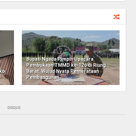
Bupati Ngada Pimpin Upacara
Pembukaan TMMD ke-126 di Riung
oko
Barat: Wujud Nyata Pemerataan
Pembangunan
:
DISQUS