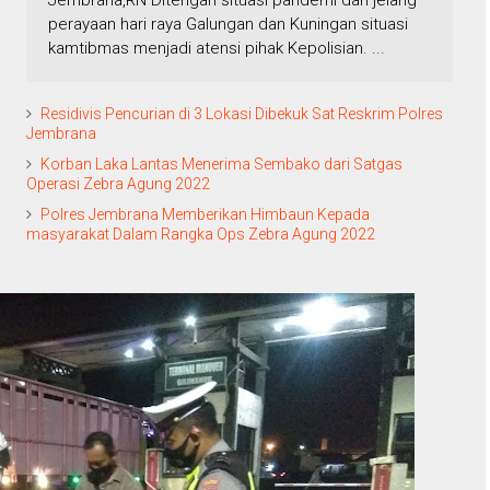
Jembrana,RN Ditengah situasi pandemi dan jelang
perayaan hari raya Galungan dan Kuningan situasi
kamtibmas menjadi atensi pihak Kepolisian. ...
Residivis Pencurian di 3 Lokasi Dibekuk Sat Reskrim Polres
Jembrana
Korban Laka Lantas Menerima Sembako dari Satgas
Operasi Zebra Agung 2022
Polres Jembrana Memberikan Himbaun Kepada
masyarakat Dalam Rangka Ops Zebra Agung 2022