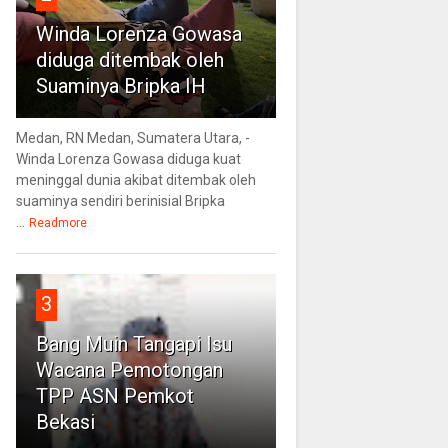
Winda Lorenza Gowasa
diduga ditembak oleh
Suaminya Bripka IH
Medan, RN Medan, Sumatera Utara, -
Winda Lorenza Gowasa diduga kuat
meninggal dunia akibat ditembak oleh
suaminya sendiri berinisial Bripka
...
Readmore
3
Bang Muin Tangapi Isu
Wacana Pemotongan
TPP ASN Pemkot
Bekasi