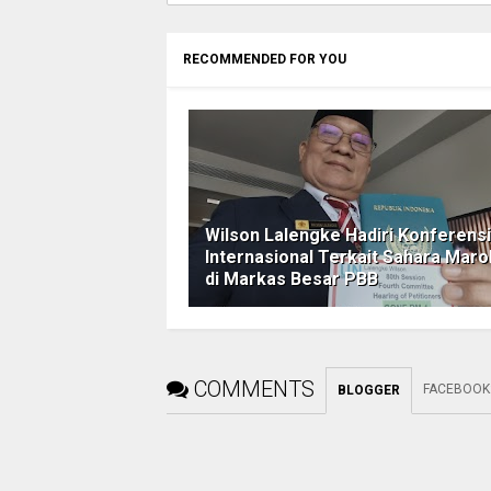
RECOMMENDED FOR YOU
Wilson Lalengke Hadiri Konferensi
Internasional Terkait Sahara Mar
di Markas Besar PBB
COMMENTS
FACEBOOK
BLOGGER