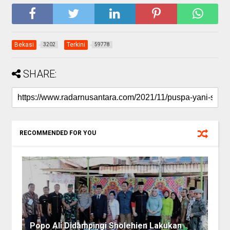
Bekasi
Terkini
3202
59778
SHARE:
RECOMMENDED FOR YOU
Popo Ali Didampingi Sholehien Lakukan