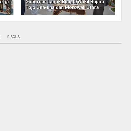
rigi
Gubernur Lantik Bupati/Wakil Bupati
Tojo Una-una dan Morowali Utara
:
DISQUS