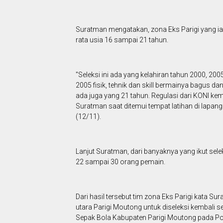
Suratman mengatakan, zona Eks Parigi yang ia s
rata usia 16 sampai 21 tahun.
"Seleksi ini ada yang kelahiran tahun 2000, 2005
2005 fisik, tehnik dan skill bermainya bagus d
ada juga yang 21 tahun. Regulasi dari KONI ke
Suratman saat ditemui tempat latihan di lapan
(12/11).
Lanjut Suratman, dari banyaknya yang ikut sel
22 sampai 30 orang pemain.
Dari hasil tersebut tim zona Eks Parigi kata S
utara Parigi Moutong untuk diseleksi kembali
Sepak Bola Kabupaten Parigi Moutong pada Po