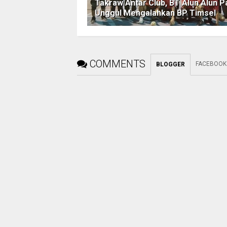
Takraw Antar Club, BT Alun Alun Pa
Unggul Mengalahkan BP Timsel
COMMENTS
FACEBOOK
BLOGGER