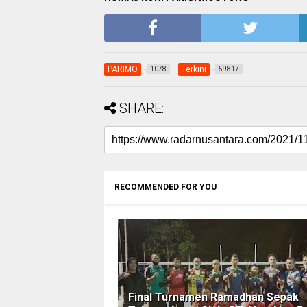
PARIMO
Terkini
1078
59817
SHARE:
RECOMMENDED FOR YOU
Final Turnamen Ramadhan Sepak