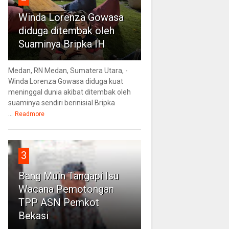
Winda Lorenza Gowasa
diduga ditembak oleh
Suaminya Bripka IH
Medan, RN Medan, Sumatera Utara, -
Winda Lorenza Gowasa diduga kuat
meninggal dunia akibat ditembak oleh
suaminya sendiri berinisial Bripka
...
Readmore
3
Bang Muin Tangapi Isu
Wacana Pemotongan
TPP ASN Pemkot
Bekasi