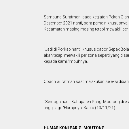
Sambung Suratman, pada kegiatan Pekan Olahr
Desember 2021 nanti, para pemain khususnya C
Kecamatan masing masing tetapi mewakili per z
"Jadi di Porkab nanti, khusus cabor Sepak Bola
akan tetapi mewakili per zona seperti yang di
kepada kami,"Imbuhnya.
Coach Suratman saat melakukan seleksi dibant
"Semoga nanti Kabupaten Parigi Moutong di era
tinggi lagi, "Harapnya. Sabtu (13/11/21)
HUMAS KONI PARIGI MOUTONG