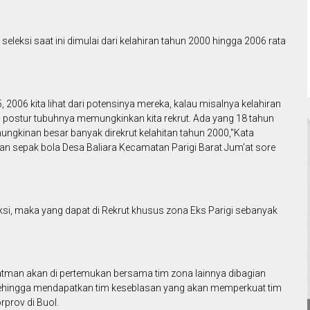
eleksi saat ini dimulai dari kelahiran tahun 2000 hingga 2006 rata
, 2006 kita lihat dari potensinya mereka, kalau misalnya kelahiran
an postur tubuhnya memungkinkan kita rekrut. Ada yang 18 tahun
mungkinan besar banyak direkrut kelahitan tahun 2000,"Kata
gan sepak bola Desa Baliara Kecamatan Parigi Barat Jum'at sore
eksi, maka yang dapat di Rekrut khusus zona Eks Parigi sebanyak
uratman akan di pertemukan bersama tim zona lainnya dibagian
 sehingga mendapatkan tim keseblasan yang akan memperkuat tim
rprov di Buol.