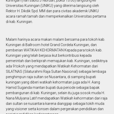
kuningan (hari sabtu 5 februari, pukul 13.00) langsung ke
Universitas Kuningan (UNIKU) yang diterima langsung oleh
Rektor H. Dikdik Spd. MM dan para civitas akademik UNIKU
acara ramah tamah dan memperkenalkan Universitas pertama
di kab. Kuningan.
Malam harinya acara makan malam bersama para tokoh kab.
Kuningan di Ballroom hotel Grand Cordela Kuningan, dan
pemberian WATIKAH KEHORMATAN Kepada para tokoh kab.
Kuningan yang telah berjasa ikut berkontribusi kepada
pemerintah dan berkiprah memajukan kab. Kuningan, sedikitnya
ada 9 tokoh yang mendapatkan Watikah Kehormatan dari
SILATNAS (Silaturahmi Raja Sultan Nasional) sebagai lembaga
penghimpun raja sultan se Nusantara, di samping bupati
kuningan yang diberi watikah kehormatan juga ada H. Aang
Hamid Suganda mantan bupati dua periode sebagai bapak
pembangunan di kab. Kuningan, selain itu juga sosok muda H.
Nana Mulyana Latif mendapatkan Watikah kehormatan dari raja
dan sultan se nusantara karena dianggap sebagai tokih muda
yang visioner serta konsen dalam pergerakan pendidikan dan