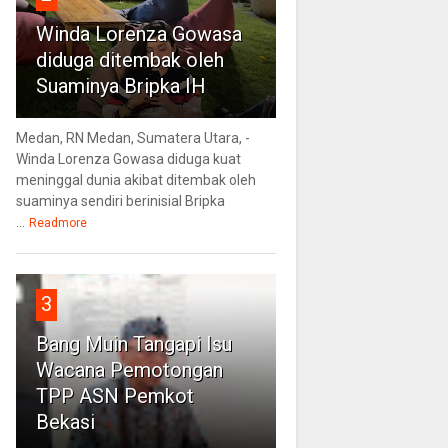
Winda Lorenza Gowasa
diduga ditembak oleh
Suaminya Bripka IH
Medan, RN Medan, Sumatera Utara, -
Winda Lorenza Gowasa diduga kuat
meninggal dunia akibat ditembak oleh
suaminya sendiri berinisial Bripka
...
Readmore
3
Bang Muin Tangapi Isu
Wacana Pemotongan
TPP ASN Pemkot
Bekasi