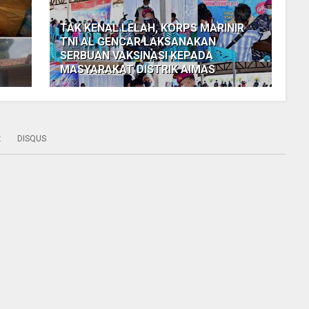
TAK KENAL LELAH, KORPS MARINIR
TNI AL GENCAR LAKSANAKAN
SERBUAN VAKSINASI KEPADA
MASYARAKAT DISTRIK AIMAS
:
DISQUS