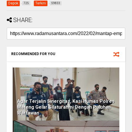
Depok
Terkini
725
59833
SHARE:
RECOMMENDED FOR YOU
Agar Terjalin Sinergitas, Kasi Humas Polres
Mateng Gelar Silaturahmi Dengan Puluhan
Wartawan