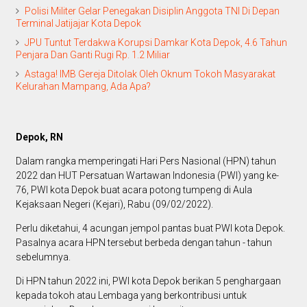
Polisi Militer Gelar Penegakan Disiplin Anggota TNI Di Depan
Terminal Jatijajar Kota Depok
JPU Tuntut Terdakwa Korupsi Damkar Kota Depok, 4.6 Tahun
Penjara Dan Ganti Rugi Rp. 1.2 Miliar
Astaga! IMB Gereja Ditolak Oleh Oknum Tokoh Masyarakat
Kelurahan Mampang, Ada Apa?
Depok, RN
Dalam rangka memperingati Hari Pers Nasional (HPN) tahun
2022 dan HUT Persatuan Wartawan Indonesia (PWI) yang ke-
76, PWI kota Depok buat acara potong tumpeng di Aula
Kejaksaan Negeri (Kejari), Rabu (09/02/2022).
Perlu diketahui, 4 acungan jempol pantas buat PWI kota Depok.
Pasalnya acara HPN tersebut berbeda dengan tahun - tahun
sebelumnya.
Di HPN tahun 2022 ini, PWI kota Depok berikan 5 penghargaan
kepada tokoh atau Lembaga yang berkontribusi untuk